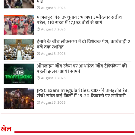
मौत
August 3, 2026
मांजलपुर विस उपचुनाव : भाजपा उम्मीदवार सतीश
पटेल, 11वें राउंड में 17,198 वोटों से आगे
August 3, 2026
हंगामे के बीच लोकसभा में दो विधेयक पेश, कार्यवाही 2
बजे तक स्थगित
August 3, 2026
ऑनलाइन जॉब स्कैम पर आधारित ‘जॉब ट्रैफिकिंग’ की
पहली झलक आयी सामने
August 3, 2026
JPSC Exam Irregularities: CID की ताबड़तोड़ रेड,
रांची समेत कई जिलों में 15-20 ठिकानों पर छापेमारी
August 3, 2026
खेल