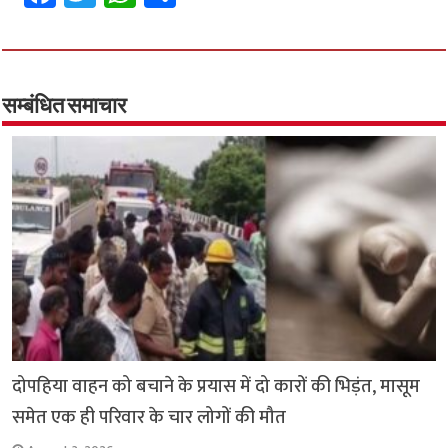
ce
wi
h
h
b
tt
at
ar
o
er
sA
e
o
p
सम्बंधित समाचार
k
p
दोपहिया वाहन को बचाने के प्रयास में दो कारों की भिड़ंत, मासूम
समेत एक ही परिवार के चार लोगों की मौत