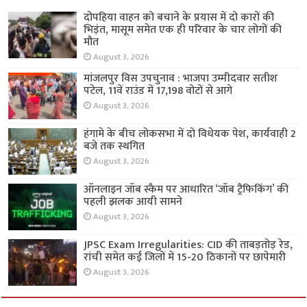
दोपहिया वाहन को बचाने के प्रयास में दो कारों की
भिड़ंत, मासूम समेत एक ही परिवार के चार लोगों की
मौत
August 3, 2026
मांजलपुर विस उपचुनाव : भाजपा उम्मीदवार सतीश
पटेल, 11वें राउंड में 17,198 वोटों से आगे
August 3, 2026
हंगामे के बीच लोकसभा में दो विधेयक पेश, कार्यवाही 2
बजे तक स्थगित
August 3, 2026
ऑनलाइन जॉब स्कैम पर आधारित ‘जॉब ट्रैफिकिंग’ की
पहली झलक आयी सामने
August 3, 2026
JPSC Exam Irregularities: CID की ताबड़तोड़ रेड,
रांची समेत कई जिलों में 15-20 ठिकानों पर छापेमारी
August 3, 2026