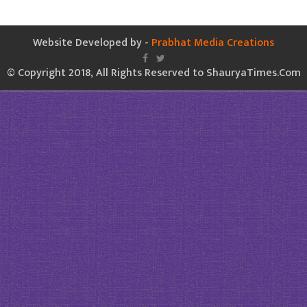
Website Developed by -
Prabhat Media Creations
© Copyright 2018, All Rights Reserved to ShauryaTimes.Com