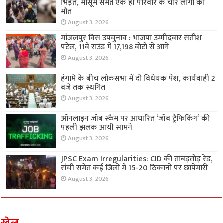
भिड़ंत, मासूम समेत एक ही परिवार के चार लोगों की
मौत
August 3, 2026
मांजलपुर विस उपचुनाव : भाजपा उम्मीदवार सतीश
पटेल, 11वें राउंड में 17,198 वोटों से आगे
August 3, 2026
हंगामे के बीच लोकसभा में दो विधेयक पेश, कार्यवाही 2
बजे तक स्थगित
August 3, 2026
ऑनलाइन जॉब स्कैम पर आधारित ‘जॉब ट्रैफिकिंग’ की
पहली झलक आयी सामने
August 3, 2026
JPSC Exam Irregularities: CID की ताबड़तोड़ रेड,
रांची समेत कई जिलों में 15-20 ठिकानों पर छापेमारी
August 3, 2026
खेल