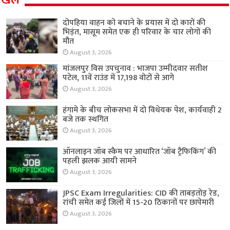
दोपहिया वाहन को बचाने के प्रयास में दो कारों की
भिड़ंत, मासूम समेत एक ही परिवार के चार लोगों की
मौत
August 3, 2026
मांजलपुर विस उपचुनाव : भाजपा उम्मीदवार सतीश
पटेल, 11वें राउंड में 17,198 वोटों से आगे
August 3, 2026
हंगामे के बीच लोकसभा में दो विधेयक पेश, कार्यवाही 2
बजे तक स्थगित
August 3, 2026
ऑनलाइन जॉब स्कैम पर आधारित ‘जॉब ट्रैफिकिंग’ की
पहली झलक आयी सामने
August 3, 2026
JPSC Exam Irregularities: CID की ताबड़तोड़ रेड,
रांची समेत कई जिलों में 15-20 ठिकानों पर छापेमारी
August 3, 2026