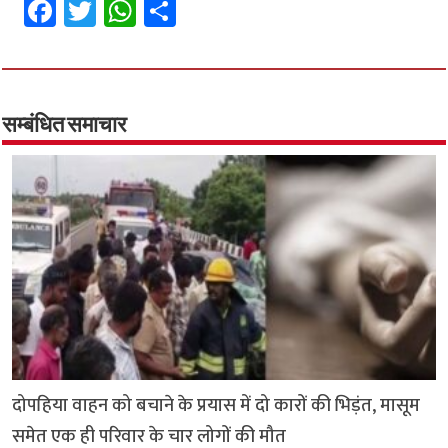
Fa
T
W
S
ce
wi
h
h
b
tt
at
ar
o
er
sA
e
o
p
सम्बंधित समाचार
k
p
दोपहिया वाहन को बचाने के प्रयास में दो कारों की भिड़ंत, मासूम
समेत एक ही परिवार के चार लोगों की मौत