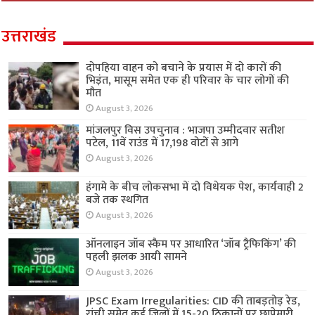
उत्तराखंड
दोपहिया वाहन को बचाने के प्रयास में दो कारों की
भिड़ंत, मासूम समेत एक ही परिवार के चार लोगों की
मौत
August 3, 2026
मांजलपुर विस उपचुनाव : भाजपा उम्मीदवार सतीश
पटेल, 11वें राउंड में 17,198 वोटों से आगे
August 3, 2026
हंगामे के बीच लोकसभा में दो विधेयक पेश, कार्यवाही 2
बजे तक स्थगित
August 3, 2026
ऑनलाइन जॉब स्कैम पर आधारित ‘जॉब ट्रैफिकिंग’ की
पहली झलक आयी सामने
August 3, 2026
JPSC Exam Irregularities: CID की ताबड़तोड़ रेड,
रांची समेत कई जिलों में 15-20 ठिकानों पर छापेमारी