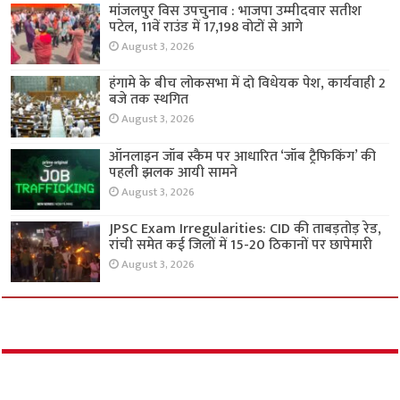
मांजलपुर विस उपचुनाव : भाजपा उम्मीदवार सतीश
पटेल, 11वें राउंड में 17,198 वोटों से आगे
August 3, 2026
हंगामे के बीच लोकसभा में दो विधेयक पेश, कार्यवाही 2
बजे तक स्थगित
August 3, 2026
ऑनलाइन जॉब स्कैम पर आधारित ‘जॉब ट्रैफिकिंग’ की
पहली झलक आयी सामने
August 3, 2026
JPSC Exam Irregularities: CID की ताबड़तोड़ रेड,
रांची समेत कई जिलों में 15-20 ठिकानों पर छापेमारी
August 3, 2026