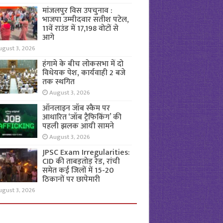
मांजलपुर विस उपचुनाव :
भाजपा उम्मीदवार सतीश पटेल,
11वें राउंड में 17,198 वोटों से
आगे
ugust 3, 2026
हंगामे के बीच लोकसभा में दो
विधेयक पेश, कार्यवाही 2 बजे
तक स्थगित
August 3, 2026
ऑनलाइन जॉब स्कैम पर
आधारित ‘जॉब ट्रैफिकिंग’ की
पहली झलक आयी सामने
August 3, 2026
JPSC Exam Irregularities:
CID की ताबड़तोड़ रेड, रांची
समेत कई जिलों में 15-20
ठिकानों पर छापेमारी
ugust 3, 2026