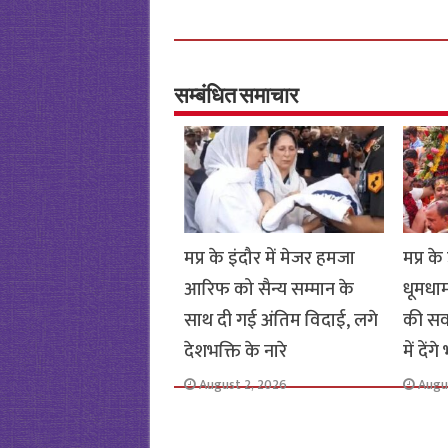
ce
wi
h
h
b
tt
at
ar
o
er
sA
e
o
p
सम्बंधित समाचार
k
p
मप्र के इंदौर में मेजर हमजा
मप्र के
आरिफ को सैन्य सम्मान के
धूमधा
साथ दी गई अंतिम विदाई, लगे
की सवा
देशभक्ति के नारे
में देंग
August 2, 2026
Augu