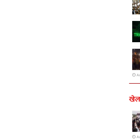
A
खे
A