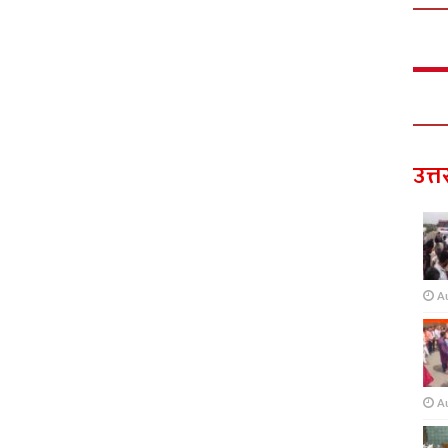
उत्त
A
A