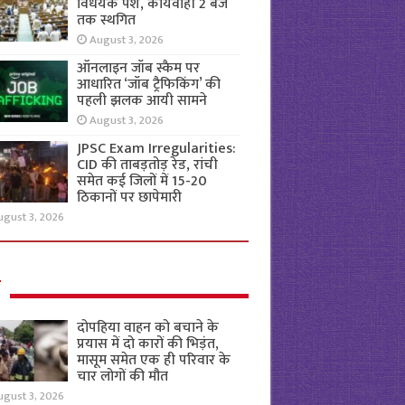
विधेयक पेश, कार्यवाही 2 बजे
तक स्थगित
August 3, 2026
ऑनलाइन जॉब स्कैम पर
आधारित ‘जॉब ट्रैफिकिंग’ की
पहली झलक आयी सामने
August 3, 2026
JPSC Exam Irregularities:
CID की ताबड़तोड़ रेड, रांची
समेत कई जिलों में 15-20
ठिकानों पर छापेमारी
ugust 3, 2026
ल
दोपहिया वाहन को बचाने के
प्रयास में दो कारों की भिड़ंत,
मासूम समेत एक ही परिवार के
चार लोगों की मौत
ugust 3, 2026