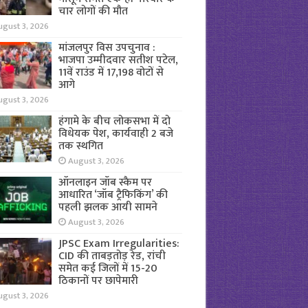
चार लोगों की मौत
ugust 3, 2026
मांजलपुर विस उपचुनाव :
भाजपा उम्मीदवार सतीश पटेल,
11वें राउंड में 17,198 वोटों से
आगे
ugust 3, 2026
हंगामे के बीच लोकसभा में दो
विधेयक पेश, कार्यवाही 2 बजे
तक स्थगित
August 3, 2026
ऑनलाइन जॉब स्कैम पर
आधारित ‘जॉब ट्रैफिकिंग’ की
पहली झलक आयी सामने
August 3, 2026
JPSC Exam Irregularities:
CID की ताबड़तोड़ रेड, रांची
समेत कई जिलों में 15-20
ठिकानों पर छापेमारी
ugust 3, 2026