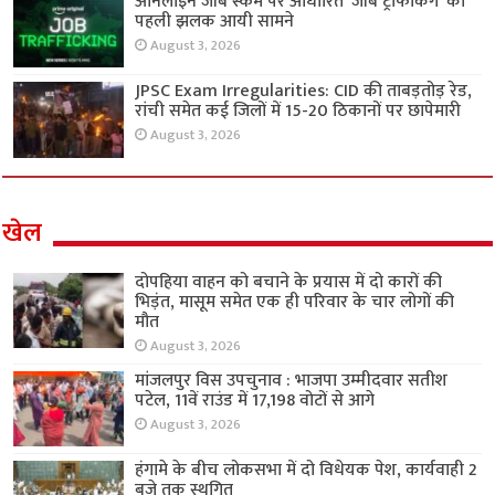
ऑनलाइन जॉब स्कैम पर आधारित ‘जॉब ट्रैफिकिंग’ की
पहली झलक आयी सामने
August 3, 2026
JPSC Exam Irregularities: CID की ताबड़तोड़ रेड,
रांची समेत कई जिलों में 15-20 ठिकानों पर छापेमारी
August 3, 2026
खेल
दोपहिया वाहन को बचाने के प्रयास में दो कारों की
भिड़ंत, मासूम समेत एक ही परिवार के चार लोगों की
मौत
August 3, 2026
मांजलपुर विस उपचुनाव : भाजपा उम्मीदवार सतीश
पटेल, 11वें राउंड में 17,198 वोटों से आगे
August 3, 2026
हंगामे के बीच लोकसभा में दो विधेयक पेश, कार्यवाही 2
बजे तक स्थगित