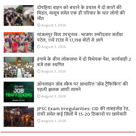
दोपहिया वाहन को बचाने के प्रयास में दो कारों की
भिड़ंत, मासूम समेत एक ही परिवार के चार लोगों की
मौत
August 3, 2026
मांजलपुर विस उपचुनाव : भाजपा उम्मीदवार सतीश
पटेल, 11वें राउंड में 17,198 वोटों से आगे
August 3, 2026
हंगामे के बीच लोकसभा में दो विधेयक पेश, कार्यवाही 2
बजे तक स्थगित
August 3, 2026
ऑनलाइन जॉब स्कैम पर आधारित ‘जॉब ट्रैफिकिंग’ की
पहली झलक आयी सामने
August 3, 2026
JPSC Exam Irregularities: CID की ताबड़तोड़ रेड,
रांची समेत कई जिलों में 15-20 ठिकानों पर छापेमारी
August 3, 2026