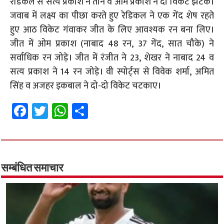
रेडिकल से सत्य प्रकाश ने तीन व ओम प्रकाश ने दो विकेट झटके।
जवाब में लक्ष्य का पीछा करते हुए रेडिकल ने एक गेंद शेष रहते
हुए आठ विकेट गंवाकर जीत के लिए आवश्यक रन बना लिए।
जीत में ओम प्रकाश (नाबाद 48 रन, 37 गेंद, सात चौके) ने
सर्वाधिक रन जोड़े। जीत में रंजीत ने 23, शेखर ने नाबाद 24 व
सत्य प्रकाश ने 14 रन जोड़े। वी स्पोर्ट्स से विवेक शर्मा, अमित
सिंह व अजहर इकबाल ने दो-दो विकेट चटकाए।
Fa
T
W
S
ce
wi
h
h
b
tt
at
ar
o
er
sA
e
o
p
सम्बंधित समाचार
k
p