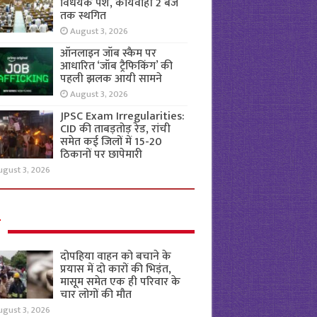
विधेयक पेश, कार्यवाही 2 बजे
तक स्थगित
August 3, 2026
ऑनलाइन जॉब स्कैम पर
आधारित ‘जॉब ट्रैफिकिंग’ की
पहली झलक आयी सामने
August 3, 2026
JPSC Exam Irregularities:
CID की ताबड़तोड़ रेड, रांची
समेत कई जिलों में 15-20
ठिकानों पर छापेमारी
ugust 3, 2026
ल
दोपहिया वाहन को बचाने के
प्रयास में दो कारों की भिड़ंत,
मासूम समेत एक ही परिवार के
चार लोगों की मौत
ugust 3, 2026