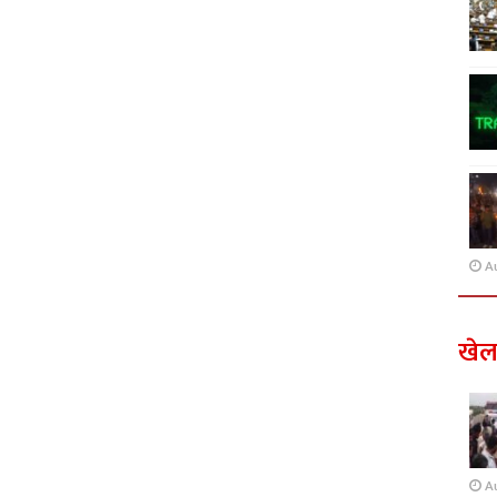
A
खे
A