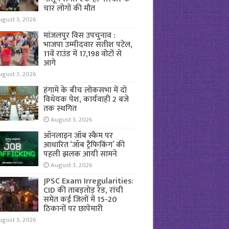
चार लोगों की मौत
ugust 3, 2026
मांजलपुर विस उपचुनाव :
भाजपा उम्मीदवार सतीश पटेल,
11वें राउंड में 17,198 वोटों से
आगे
ugust 3, 2026
हंगामे के बीच लोकसभा में दो
विधेयक पेश, कार्यवाही 2 बजे
तक स्थगित
August 3, 2026
ऑनलाइन जॉब स्कैम पर
आधारित ‘जॉब ट्रैफिकिंग’ की
पहली झलक आयी सामने
August 3, 2026
JPSC Exam Irregularities:
CID की ताबड़तोड़ रेड, रांची
समेत कई जिलों में 15-20
ठिकानों पर छापेमारी
ugust 3, 2026