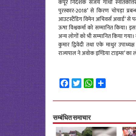
कपूर निदेशक संजय गाँधी स्नातकोत्
पुरस्कार-2018’ से किरण चोपड़ा प्रबन
आउटस्टैंडिग विमेन अचिवर्स अवार्ड’ से
ऊषा विश्वकर्मा को सम्मानित किया। इस अव
अन्य लोगों को भी सम्मानित किया गया। कार
कुमार द्विवेदी तथा एके माथुर उपाध्
राज्यपाल ने अवोक इण्डिया टाइम्स’ का 
Fa
T
W
S
ce
wi
h
h
b
tt
at
ar
o
er
sA
e
o
p
सम्बंधित समाचार
k
p