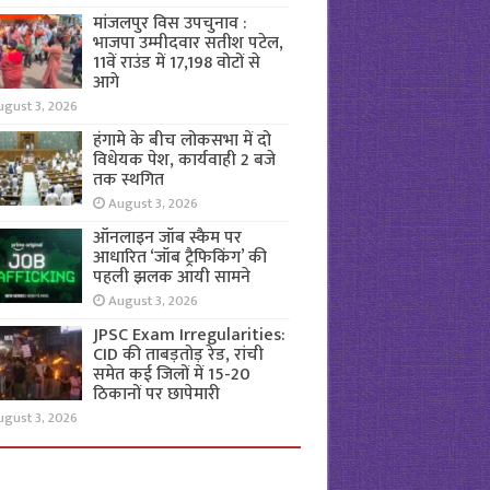
मांजलपुर विस उपचुनाव :
भाजपा उम्मीदवार सतीश पटेल,
11वें राउंड में 17,198 वोटों से
आगे
ugust 3, 2026
हंगामे के बीच लोकसभा में दो
विधेयक पेश, कार्यवाही 2 बजे
तक स्थगित
August 3, 2026
ऑनलाइन जॉब स्कैम पर
आधारित ‘जॉब ट्रैफिकिंग’ की
पहली झलक आयी सामने
August 3, 2026
JPSC Exam Irregularities:
CID की ताबड़तोड़ रेड, रांची
समेत कई जिलों में 15-20
ठिकानों पर छापेमारी
ugust 3, 2026