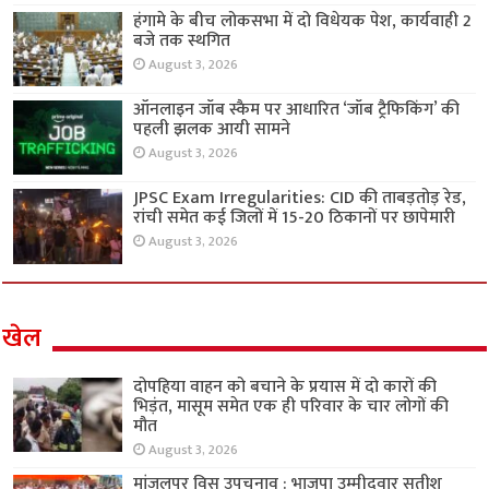
हंगामे के बीच लोकसभा में दो विधेयक पेश, कार्यवाही 2
बजे तक स्थगित
August 3, 2026
ऑनलाइन जॉब स्कैम पर आधारित ‘जॉब ट्रैफिकिंग’ की
पहली झलक आयी सामने
August 3, 2026
JPSC Exam Irregularities: CID की ताबड़तोड़ रेड,
रांची समेत कई जिलों में 15-20 ठिकानों पर छापेमारी
August 3, 2026
खेल
दोपहिया वाहन को बचाने के प्रयास में दो कारों की
भिड़ंत, मासूम समेत एक ही परिवार के चार लोगों की
मौत
August 3, 2026
मांजलपुर विस उपचुनाव : भाजपा उम्मीदवार सतीश