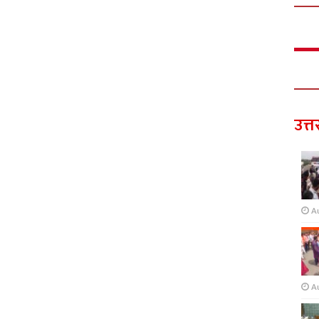
उत्त
A
A