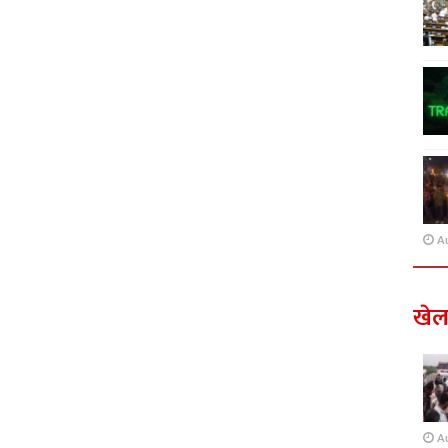
A
खे
A