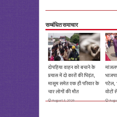
ce
wi
h
h
b
tt
at
ar
o
er
sA
e
o
p
सम्बंधित समाचार
k
p
दोपहिया वाहन को बचाने के
मांजलप
प्रयास में दो कारों की भिड़ंत,
भाजपा
मासूम समेत एक ही परिवार के
पटेल, 1
चार लोगों की मौत
वोटों 
August 3, 2026
Augu