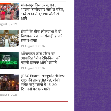
मांजलपुर विस उपचुनाव :
भाजपा उम्मीदवार सतीश पटेल,
11वें राउंड में 17,198 वोटों से
आगे
ugust 3, 2026
हंगामे के बीच लोकसभा में दो
विधेयक पेश, कार्यवाही 2 बजे
तक स्थगित
August 3, 2026
ऑनलाइन जॉब स्कैम पर
आधारित ‘जॉब ट्रैफिकिंग’ की
पहली झलक आयी सामने
August 3, 2026
JPSC Exam Irregularities:
CID की ताबड़तोड़ रेड, रांची
समेत कई जिलों में 15-20
ठिकानों पर छापेमारी
ugust 3, 2026