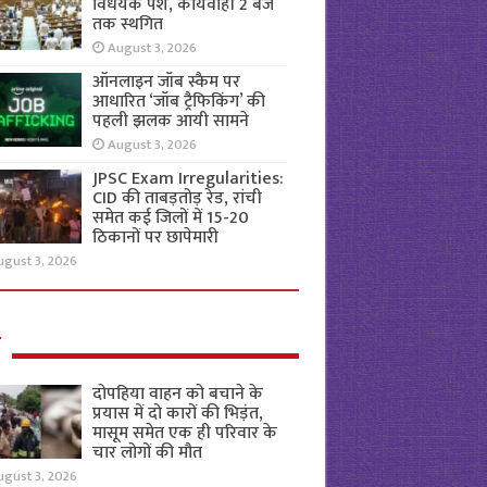
विधेयक पेश, कार्यवाही 2 बजे
तक स्थगित
August 3, 2026
ऑनलाइन जॉब स्कैम पर
आधारित ‘जॉब ट्रैफिकिंग’ की
पहली झलक आयी सामने
August 3, 2026
JPSC Exam Irregularities:
CID की ताबड़तोड़ रेड, रांची
समेत कई जिलों में 15-20
ठिकानों पर छापेमारी
ugust 3, 2026
ल
दोपहिया वाहन को बचाने के
प्रयास में दो कारों की भिड़ंत,
मासूम समेत एक ही परिवार के
चार लोगों की मौत
ugust 3, 2026