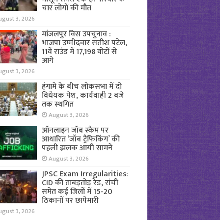
चार लोगों की मौत
ugust 3, 2026
मांजलपुर विस उपचुनाव :
भाजपा उम्मीदवार सतीश पटेल,
11वें राउंड में 17,198 वोटों से
आगे
ugust 3, 2026
हंगामे के बीच लोकसभा में दो
विधेयक पेश, कार्यवाही 2 बजे
तक स्थगित
August 3, 2026
ऑनलाइन जॉब स्कैम पर
आधारित ‘जॉब ट्रैफिकिंग’ की
पहली झलक आयी सामने
August 3, 2026
JPSC Exam Irregularities:
CID की ताबड़तोड़ रेड, रांची
समेत कई जिलों में 15-20
ठिकानों पर छापेमारी
ugust 3, 2026