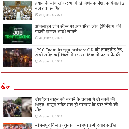
हंगामे के बीच लोकसभा में दो विधेयक पेश, कार्यवाही 2
बजे तक स्थगित
August 3, 2026
ऑनलाइन जॉब स्कैम पर आधारित ‘जॉब ट्रैफिकिंग’ की
पहली झलक आयी सामने
August 3, 2026
JPSC Exam Irregularities: CID की ताबड़तोड़ रेड,
रांची समेत कई जिलों में 15-20 ठिकानों पर छापेमारी
August 3, 2026
खेल
दोपहिया वाहन को बचाने के प्रयास में दो कारों की
भिड़ंत, मासूम समेत एक ही परिवार के चार लोगों की
मौत
August 3, 2026
मांजलपुर विस उपचुनाव : भाजपा उम्मीदवार सतीश