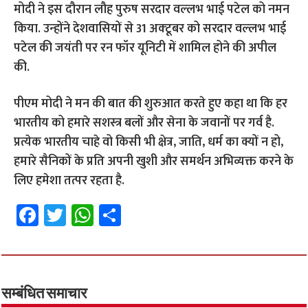
मोदी ने इस दौरान लौह पुरुष सरदार वल्‍लभ भाई पटेल को नमन
किया. उन्‍‍‍‍‍‍होंने देशवासियों से 31 अक्‍टूबर को सरदार वल्‍लभ भाई
पटेल की जयंती पर रन फॉर यूनिटी में शामिल होने की अपील
की.
पीएम मोदी ने मन की बात की शुरुआत करते हुए कहा था कि हर
भारतीय को हमारे सशस्त्र बलों और सेना के जवानों पर गर्व है.
प्रत्येक भारतीय चाहे वो किसी भी क्षेत्र, जाति, धर्म का क्यों न हो,
हमारे सैनिकों के प्रति अपनी खुशी और समर्थन अभिव्यक्त करने के
लिए हमेशा तत्पर रहता है.
Fa
T
W
S
ce
wi
h
h
b
tt
at
ar
o
er
sA
e
o
p
सम्बंधित समाचार