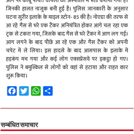
आग पर काबू पाया। घायलों को अस्पताल में भर्ती कराया गया है।
जिनकी हालत नाजुक बनी हुई है। पुलिस जानकारी के अनुसार
घटना सुरीर इलाके के माइल स्टोन- 85 की है। नोएडा की तरफ से
आ रहे गैस से भरे एक टैंकर अनियंत्रित होकर आगे चल रहा एक
ट्रक से टकरा गया, जिसके बाद गैस से भरे टैंकर में आग लग गई।
आग लगने के बाद पीछे आ रहे एक और गैस टैंकर को अपनी
चपेट में ले लिया। इस हादसे के बाद आसपास के इलाके में
हड़कंप मच गया और कई लोग एक्सप्रेसवे पर इकट्ठा हो गए।
पुलिस ने बमुश्किल से लोगों को वहां से हटाया और राहत कार
शुरू किया।
Fa
T
W
S
ce
wi
h
h
b
tt
at
ar
o
er
sA
e
o
p
सम्बंधित समाचार