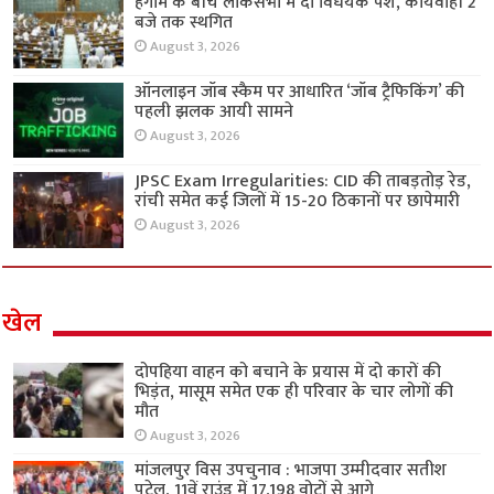
हंगामे के बीच लोकसभा में दो विधेयक पेश, कार्यवाही 2
बजे तक स्थगित
August 3, 2026
ऑनलाइन जॉब स्कैम पर आधारित ‘जॉब ट्रैफिकिंग’ की
पहली झलक आयी सामने
August 3, 2026
JPSC Exam Irregularities: CID की ताबड़तोड़ रेड,
रांची समेत कई जिलों में 15-20 ठिकानों पर छापेमारी
August 3, 2026
खेल
दोपहिया वाहन को बचाने के प्रयास में दो कारों की
भिड़ंत, मासूम समेत एक ही परिवार के चार लोगों की
मौत
August 3, 2026
मांजलपुर विस उपचुनाव : भाजपा उम्मीदवार सतीश
पटेल, 11वें राउंड में 17,198 वोटों से आगे