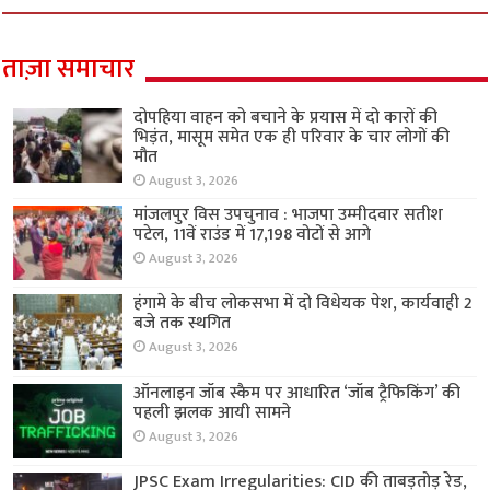
ताज़ा समाचार
दोपहिया वाहन को बचाने के प्रयास में दो कारों की
भिड़ंत, मासूम समेत एक ही परिवार के चार लोगों की
मौत
August 3, 2026
मांजलपुर विस उपचुनाव : भाजपा उम्मीदवार सतीश
पटेल, 11वें राउंड में 17,198 वोटों से आगे
August 3, 2026
हंगामे के बीच लोकसभा में दो विधेयक पेश, कार्यवाही 2
बजे तक स्थगित
August 3, 2026
ऑनलाइन जॉब स्कैम पर आधारित ‘जॉब ट्रैफिकिंग’ की
पहली झलक आयी सामने
August 3, 2026
JPSC Exam Irregularities: CID की ताबड़तोड़ रेड,