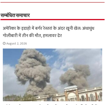
b
tt
at
ar
o
er
sA
e
o
p
सम्बंधित समाचार
k
p
अमेरिका के इडाहो में बर्गर रेस्तरां के अंदर खूनी खेल: अंधाधुंध
गोलीबारी में तीन की मौत, हमलावर ढेर
August 2, 2026