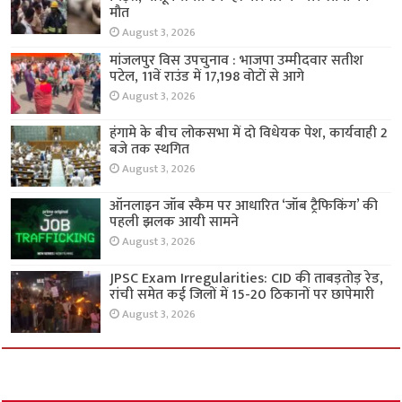
मौत
August 3, 2026
मांजलपुर विस उपचुनाव : भाजपा उम्मीदवार सतीश
पटेल, 11वें राउंड में 17,198 वोटों से आगे
August 3, 2026
हंगामे के बीच लोकसभा में दो विधेयक पेश, कार्यवाही 2
बजे तक स्थगित
August 3, 2026
ऑनलाइन जॉब स्कैम पर आधारित ‘जॉब ट्रैफिकिंग’ की
पहली झलक आयी सामने
August 3, 2026
JPSC Exam Irregularities: CID की ताबड़तोड़ रेड,
रांची समेत कई जिलों में 15-20 ठिकानों पर छापेमारी
August 3, 2026