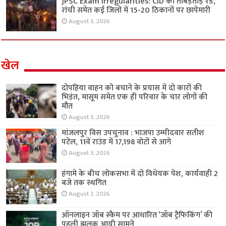
JPSC Exam Irregularities: CID की ताबड़तोड़ रेड,
रांची समेत कई जिलों में 15-20 ठिकानों पर छापेमारी
August 3, 2026
खेल
दोपहिया वाहन को बचाने के प्रयास में दो कारों की
भिड़ंत, मासूम समेत एक ही परिवार के चार लोगों की
मौत
August 3, 2026
मांजलपुर विस उपचुनाव : भाजपा उम्मीदवार सतीश
पटेल, 11वें राउंड में 17,198 वोटों से आगे
August 3, 2026
हंगामे के बीच लोकसभा में दो विधेयक पेश, कार्यवाही 2
बजे तक स्थगित
August 3, 2026
ऑनलाइन जॉब स्कैम पर आधारित ‘जॉब ट्रैफिकिंग’ की
पहली झलक आयी सामने