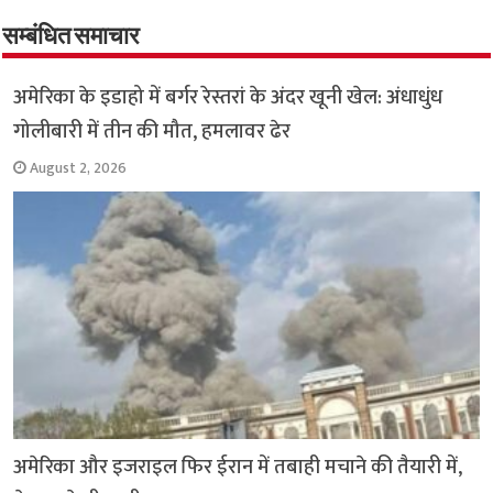
o
er
sA
e
o
p
सम्बंधित समाचार
k
p
अमेरिका के इडाहो में बर्गर रेस्तरां के अंदर खूनी खेल: अंधाधुंध
गोलीबारी में तीन की मौत, हमलावर ढेर
August 2, 2026
अमेरिका और इजराइल फिर ईरान में तबाही मचाने की तैयारी में,