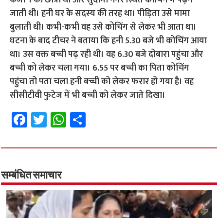
केजी-1 की छात्रा थी और सुदामा नगर स्थित कोचिंग में पढ़ने
जाती थी। हनी घर के सदस्य की तरह था। पीड़िता उसे मामा
बुलाती थी। कभी-कभी वह उसे कोचिंग से लेकर भी आता था।
घटना के बाद टीचर ने बताया कि हनी 5.30 बजे भी कोचिंग आया
था। उस वक्त बच्ची पढ़ रही थी। वह 6.30 बजे दोबारा पहुंचा और
बच्ची को लेकर चला गया। 6.55 पर बच्ची का पिता कोचिंग
पहुंचा तो पता चला हनी बच्ची को लेकर फरार हो गया है। वह
सीसीटीवी फुटेज में भी बच्ची को लेकर जाते दिखा।
Fa
T
W
S
ce
wi
h
h
b
tt
at
ar
o
er
sA
e
o
p
सम्बंधित समाचार
k
p