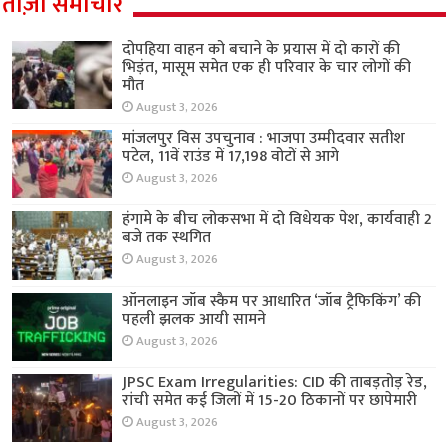
ताज़ा समाचार
दोपहिया वाहन को बचाने के प्रयास में दो कारों की
भिड़ंत, मासूम समेत एक ही परिवार के चार लोगों की
मौत
August 3, 2026
मांजलपुर विस उपचुनाव : भाजपा उम्मीदवार सतीश
पटेल, 11वें राउंड में 17,198 वोटों से आगे
August 3, 2026
हंगामे के बीच लोकसभा में दो विधेयक पेश, कार्यवाही 2
बजे तक स्थगित
August 3, 2026
ऑनलाइन जॉब स्कैम पर आधारित ‘जॉब ट्रैफिकिंग’ की
पहली झलक आयी सामने
August 3, 2026
JPSC Exam Irregularities: CID की ताबड़तोड़ रेड,
रांची समेत कई जिलों में 15-20 ठिकानों पर छापेमारी
August 3, 2026