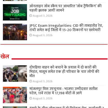
ऑनलाइन जॉब स्कैम पर आधारित ‘जॉब ट्रैफिकिंग’ की
पहली झलक आयी सामने
August 3, 2026
JPSC Exam Irregularities: CID की ताबड़तोड़ रेड,
रांची समेत कई जिलों में 15-20 ठिकानों पर छापेमारी
August 3, 2026
खेल
दोपहिया वाहन को बचाने के प्रयास में दो कारों की
भिड़ंत, मासूम समेत एक ही परिवार के चार लोगों की
मौत
August 3, 2026
मांजलपुर विस उपचुनाव : भाजपा उम्मीदवार सतीश
पटेल, 11वें राउंड में 17,198 वोटों से आगे
August 3, 2026