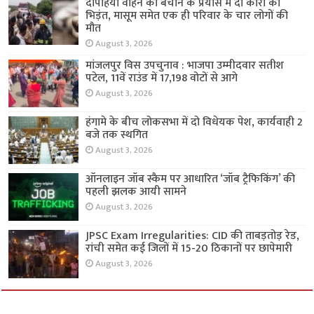
दोपहिया वाहन को बचाने के प्रयास में दो कारों की
भिड़ंत, मासूम समेत एक ही परिवार के चार लोगों की
मौत
August 3, 2026
मांजलपुर विस उपचुनाव : भाजपा उम्मीदवार सतीश
पटेल, 11वें राउंड में 17,198 वोटों से आगे
August 3, 2026
हंगामे के बीच लोकसभा में दो विधेयक पेश, कार्यवाही 2
बजे तक स्थगित
August 3, 2026
ऑनलाइन जॉब स्कैम पर आधारित ‘जॉब ट्रैफिकिंग’ की
पहली झलक आयी सामने
August 3, 2026
JPSC Exam Irregularities: CID की ताबड़तोड़ रेड,
रांची समेत कई जिलों में 15-20 ठिकानों पर छापेमारी
August 3, 2026