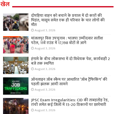
खेल
दोपहिया वाहन को बचाने के प्रयास में दो कारों की
भिड़ंत, मासूम समेत एक ही परिवार के चार लोगों की
मौत
August 3, 2026
मांजलपुर विस उपचुनाव : भाजपा उम्मीदवार सतीश
पटेल, 11वें राउंड में 17,198 वोटों से आगे
August 3, 2026
हंगामे के बीच लोकसभा में दो विधेयक पेश, कार्यवाही 2
बजे तक स्थगित
August 3, 2026
ऑनलाइन जॉब स्कैम पर आधारित ‘जॉब ट्रैफिकिंग’ की
पहली झलक आयी सामने
August 3, 2026
JPSC Exam Irregularities: CID की ताबड़तोड़ रेड,
रांची समेत कई जिलों में 15-20 ठिकानों पर छापेमारी
August 3, 2026