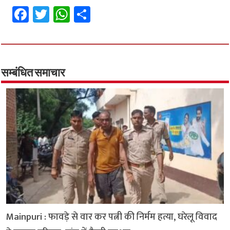
Fa
T
W
S
ce
wi
h
h
b
tt
at
ar
o
er
sA
e
o
p
सम्बंधित समाचार
k
p
Mainpuri : फावड़े से वार कर पत्नी की निर्मम हत्या, घरेलू विवाद