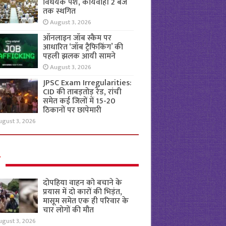
विधेयक पेश, कार्यवाही 2 बजे
तक स्थगित
August 3, 2026
ऑनलाइन जॉब स्कैम पर
आधारित ‘जॉब ट्रैफिकिंग’ की
पहली झलक आयी सामने
August 3, 2026
JPSC Exam Irregularities:
CID की ताबड़तोड़ रेड, रांची
समेत कई जिलों में 15-20
ठिकानों पर छापेमारी
ugust 3, 2026
ल
दोपहिया वाहन को बचाने के
प्रयास में दो कारों की भिड़ंत,
मासूम समेत एक ही परिवार के
चार लोगों की मौत
ugust 3, 2026