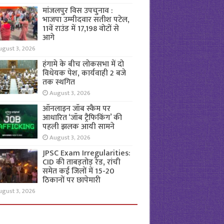
मांजलपुर विस उपचुनाव :
भाजपा उम्मीदवार सतीश पटेल,
11वें राउंड में 17,198 वोटों से
आगे
ugust 3, 2026
हंगामे के बीच लोकसभा में दो
विधेयक पेश, कार्यवाही 2 बजे
तक स्थगित
August 3, 2026
ऑनलाइन जॉब स्कैम पर
आधारित ‘जॉब ट्रैफिकिंग’ की
पहली झलक आयी सामने
August 3, 2026
JPSC Exam Irregularities:
CID की ताबड़तोड़ रेड, रांची
समेत कई जिलों में 15-20
ठिकानों पर छापेमारी
ugust 3, 2026