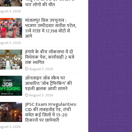
चार लोगों की मौत
ugust 3, 2026
मांजलपुर विस उपचुनाव :
भाजपा उम्मीदवार सतीश पटेल,
11वें राउंड में 17,198 वोटों से
आगे
ugust 3, 2026
हंगामे के बीच लोकसभा में दो
विधेयक पेश, कार्यवाही 2 बजे
तक स्थगित
August 3, 2026
ऑनलाइन जॉब स्कैम पर
आधारित ‘जॉब ट्रैफिकिंग’ की
पहली झलक आयी सामने
August 3, 2026
JPSC Exam Irregularities:
CID की ताबड़तोड़ रेड, रांची
समेत कई जिलों में 15-20
ठिकानों पर छापेमारी
ugust 3, 2026