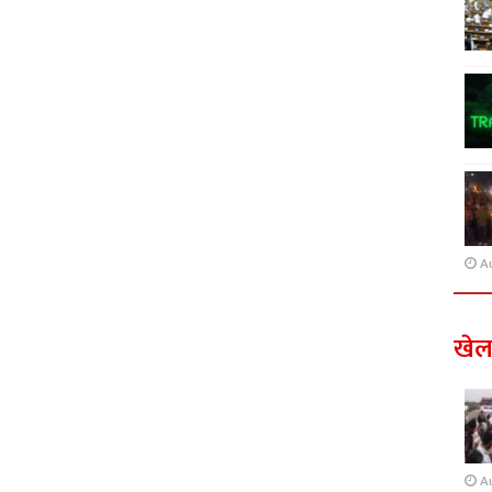
A
खे
A