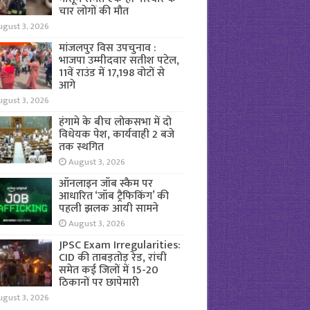
चार लोगों की मौत
ugust 3, 2026
मांजलपुर विस उपचुनाव :
भाजपा उम्मीदवार सतीश पटेल,
11वें राउंड में 17,198 वोटों से
आगे
ugust 3, 2026
हंगामे के बीच लोकसभा में दो
विधेयक पेश, कार्यवाही 2 बजे
तक स्थगित
August 3, 2026
ऑनलाइन जॉब स्कैम पर
आधारित ‘जॉब ट्रैफिकिंग’ की
पहली झलक आयी सामने
August 3, 2026
JPSC Exam Irregularities:
CID की ताबड़तोड़ रेड, रांची
समेत कई जिलों में 15-20
ठिकानों पर छापेमारी
ugust 3, 2026