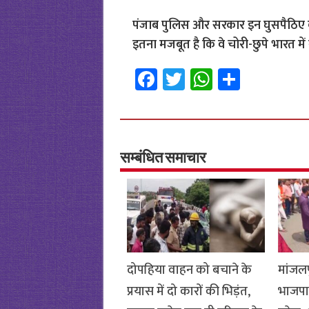
पंजाब पुलिस और सरकार इन घुसपैठिए 
इतना मजबूत है कि वे चोरी-छुपे भारत में 
Fa
T
W
S
ce
wi
h
h
b
tt
at
ar
o
er
sA
e
o
p
सम्बंधित समाचार
k
p
दोपहिया वाहन को बचाने के
मांजलप
प्रयास में दो कारों की भिड़ंत,
भाजपा