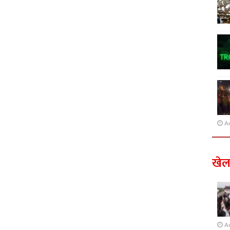
A
खे
A