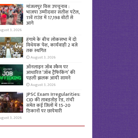
मांजलपुर विस उपचुनाव :
भाजपा उम्मीदवार सतीश पटेल,
11वें राउंड में 17,198 वोटों से
आगे
ugust 3, 2026
हंगामे के बीच लोकसभा में दो
विधेयक पेश, कार्यवाही 2 बजे
तक स्थगित
August 3, 2026
ऑनलाइन जॉब स्कैम पर
आधारित ‘जॉब ट्रैफिकिंग’ की
पहली झलक आयी सामने
August 3, 2026
JPSC Exam Irregularities:
CID की ताबड़तोड़ रेड, रांची
समेत कई जिलों में 15-20
ठिकानों पर छापेमारी
ugust 3, 2026