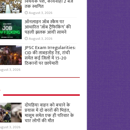
विधेयक पेश, कार्यवाही 2 बजे
तक स्थगित
August 3, 2026
ऑनलाइन जॉब स्कैम पर
आधारित ‘जॉब ट्रैफिकिंग’ की
पहली झलक आयी सामने
August 3, 2026
JPSC Exam Irregularities:
CID की ताबड़तोड़ रेड, रांची
समेत कई जिलों में 15-20
ठिकानों पर छापेमारी
ugust 3, 2026
ल
दोपहिया वाहन को बचाने के
प्रयास में दो कारों की भिड़ंत,
मासूम समेत एक ही परिवार के
चार लोगों की मौत
ugust 3, 2026