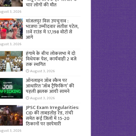
चार लोगों की मौत
ugust 3, 2026
मांजलपुर विस उपचुनाव :
भाजपा उम्मीदवार सतीश पटेल,
11वें राउंड में 17,198 वोटों से
आगे
ugust 3, 2026
हंगामे के बीच लोकसभा में दो
विधेयक पेश, कार्यवाही 2 बजे
तक स्थगित
August 3, 2026
ऑनलाइन जॉब स्कैम पर
आधारित ‘जॉब ट्रैफिकिंग’ की
पहली झलक आयी सामने
August 3, 2026
JPSC Exam Irregularities:
CID की ताबड़तोड़ रेड, रांची
समेत कई जिलों में 15-20
ठिकानों पर छापेमारी
ugust 3, 2026