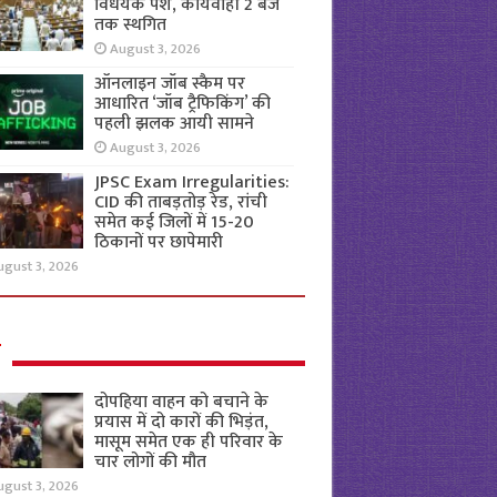
विधेयक पेश, कार्यवाही 2 बजे
तक स्थगित
August 3, 2026
ऑनलाइन जॉब स्कैम पर
आधारित ‘जॉब ट्रैफिकिंग’ की
पहली झलक आयी सामने
August 3, 2026
JPSC Exam Irregularities:
CID की ताबड़तोड़ रेड, रांची
समेत कई जिलों में 15-20
ठिकानों पर छापेमारी
ugust 3, 2026
ल
दोपहिया वाहन को बचाने के
प्रयास में दो कारों की भिड़ंत,
मासूम समेत एक ही परिवार के
चार लोगों की मौत
ugust 3, 2026