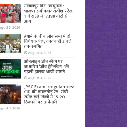
मांजलपुर विस उपचुनाव :
भाजपा उम्मीदवार सतीश पटेल,
11वें राउंड में 17,198 वोटों से
आगे
ugust 3, 2026
हंगामे के बीच लोकसभा में दो
विधेयक पेश, कार्यवाही 2 बजे
तक स्थगित
August 3, 2026
ऑनलाइन जॉब स्कैम पर
आधारित ‘जॉब ट्रैफिकिंग’ की
पहली झलक आयी सामने
August 3, 2026
JPSC Exam Irregularities:
CID की ताबड़तोड़ रेड, रांची
समेत कई जिलों में 15-20
ठिकानों पर छापेमारी
ugust 3, 2026