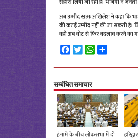
सहारा लिया जा रहा है। भाजपा ने जनता
अब उम्मीद खत्मः अखिलेश ने कहा कि भाजप
की कतई उम्मीद नहीं की जा सकती है। जिस
वही अब वोट से फिर बदलाव करने का मन
Fa
T
W
S
ce
wi
h
h
b
tt
at
ar
o
er
sA
e
o
p
सम्बंधित समाचार
k
p
हंगामे के बीच लोकसभा में दो
हरिद्व