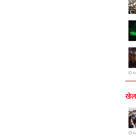
A
खे
A