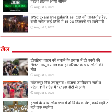
पहली झलक आयी सामने
August 3, 2026
JPSC Exam Irregularities: CID की ताबड़तोड़ रेड,
रांची समेत कई जिलों में 15-20 ठिकानों पर छापेमारी
August 3, 2026
खेल
दोपहिया वाहन को बचाने के प्रयास में दो कारों की
भिड़ंत, मासूम समेत एक ही परिवार के चार लोगों की
मौत
August 3, 2026
मांजलपुर विस उपचुनाव : भाजपा उम्मीदवार सतीश
पटेल, 11वें राउंड में 17,198 वोटों से आगे
August 3, 2026
हंगामे के बीच लोकसभा में दो विधेयक पेश, कार्यवाही 2
बजे तक स्थगित