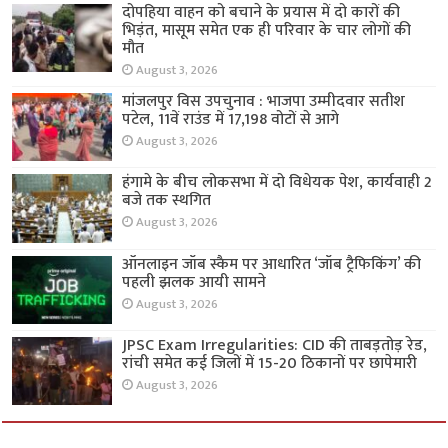
दोपहिया वाहन को बचाने के प्रयास में दो कारों की
भिड़ंत, मासूम समेत एक ही परिवार के चार लोगों की
मौत
August 3, 2026
मांजलपुर विस उपचुनाव : भाजपा उम्मीदवार सतीश
पटेल, 11वें राउंड में 17,198 वोटों से आगे
August 3, 2026
हंगामे के बीच लोकसभा में दो विधेयक पेश, कार्यवाही 2
बजे तक स्थगित
August 3, 2026
ऑनलाइन जॉब स्कैम पर आधारित ‘जॉब ट्रैफिकिंग’ की
पहली झलक आयी सामने
August 3, 2026
JPSC Exam Irregularities: CID की ताबड़तोड़ रेड,
रांची समेत कई जिलों में 15-20 ठिकानों पर छापेमारी
August 3, 2026