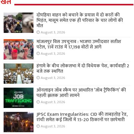
खेल
दोपहिया वाहन को बचाने के प्रयास में दो कारों की
भिड़ंत, मासूम समेत एक ही परिवार के चार लोगों की
मौत
August 3, 2026
मांजलपुर विस उपचुनाव : भाजपा उम्मीदवार सतीश
पटेल, 11वें राउंड में 17,198 वोटों से आगे
August 3, 2026
हंगामे के बीच लोकसभा में दो विधेयक पेश, कार्यवाही 2
बजे तक स्थगित
August 3, 2026
ऑनलाइन जॉब स्कैम पर आधारित ‘जॉब ट्रैफिकिंग’ की
पहली झलक आयी सामने
August 3, 2026
JPSC Exam Irregularities: CID की ताबड़तोड़ रेड,
रांची समेत कई जिलों में 15-20 ठिकानों पर छापेमारी
August 3, 2026