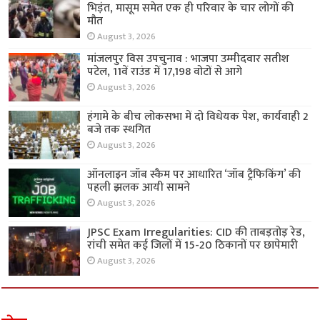
भिड़ंत, मासूम समेत एक ही परिवार के चार लोगों की
मौत
August 3, 2026
मांजलपुर विस उपचुनाव : भाजपा उम्मीदवार सतीश
पटेल, 11वें राउंड में 17,198 वोटों से आगे
August 3, 2026
हंगामे के बीच लोकसभा में दो विधेयक पेश, कार्यवाही 2
बजे तक स्थगित
August 3, 2026
ऑनलाइन जॉब स्कैम पर आधारित ‘जॉब ट्रैफिकिंग’ की
पहली झलक आयी सामने
August 3, 2026
JPSC Exam Irregularities: CID की ताबड़तोड़ रेड,
रांची समेत कई जिलों में 15-20 ठिकानों पर छापेमारी
August 3, 2026