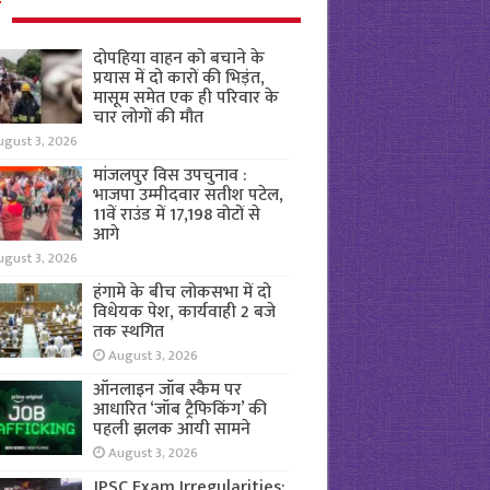
ल
दोपहिया वाहन को बचाने के
प्रयास में दो कारों की भिड़ंत,
मासूम समेत एक ही परिवार के
चार लोगों की मौत
ugust 3, 2026
मांजलपुर विस उपचुनाव :
भाजपा उम्मीदवार सतीश पटेल,
11वें राउंड में 17,198 वोटों से
आगे
ugust 3, 2026
हंगामे के बीच लोकसभा में दो
विधेयक पेश, कार्यवाही 2 बजे
तक स्थगित
August 3, 2026
ऑनलाइन जॉब स्कैम पर
आधारित ‘जॉब ट्रैफिकिंग’ की
पहली झलक आयी सामने
August 3, 2026
JPSC Exam Irregularities: