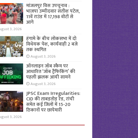
मांजलपुर विस उपचुनाव :
भाजपा उम्मीदवार सतीश पटेल,
11वें राउंड में 17,198 वोटों से
आगे
ugust 3, 2026
हंगामे के बीच लोकसभा में दो
विधेयक पेश, कार्यवाही 2 बजे
तक स्थगित
August 3, 2026
ऑनलाइन जॉब स्कैम पर
आधारित ‘जॉब ट्रैफिकिंग’ की
पहली झलक आयी सामने
August 3, 2026
JPSC Exam Irregularities:
CID की ताबड़तोड़ रेड, रांची
समेत कई जिलों में 15-20
ठिकानों पर छापेमारी
ugust 3, 2026