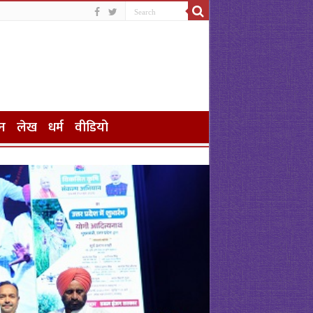
न
लेख
धर्म
वीडियो