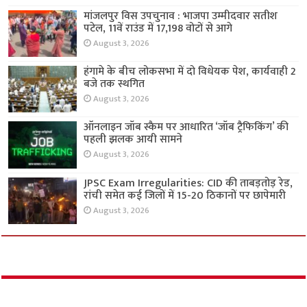
मांजलपुर विस उपचुनाव : भाजपा उम्मीदवार सतीश
पटेल, 11वें राउंड में 17,198 वोटों से आगे
August 3, 2026
हंगामे के बीच लोकसभा में दो विधेयक पेश, कार्यवाही 2
बजे तक स्थगित
August 3, 2026
ऑनलाइन जॉब स्कैम पर आधारित ‘जॉब ट्रैफिकिंग’ की
पहली झलक आयी सामने
August 3, 2026
JPSC Exam Irregularities: CID की ताबड़तोड़ रेड,
रांची समेत कई जिलों में 15-20 ठिकानों पर छापेमारी
August 3, 2026