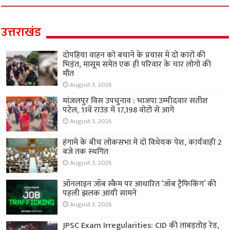
उत्तराखंड
दोपहिया वाहन को बचाने के प्रयास में दो कारों की
भिड़ंत, मासूम समेत एक ही परिवार के चार लोगों की
मौत
August 3, 2026
मांजलपुर विस उपचुनाव : भाजपा उम्मीदवार सतीश
पटेल, 11वें राउंड में 17,198 वोटों से आगे
August 3, 2026
हंगामे के बीच लोकसभा में दो विधेयक पेश, कार्यवाही 2
बजे तक स्थगित
August 3, 2026
ऑनलाइन जॉब स्कैम पर आधारित ‘जॉब ट्रैफिकिंग’ की
पहली झलक आयी सामने
August 3, 2026
JPSC Exam Irregularities: CID की ताबड़तोड़ रेड,