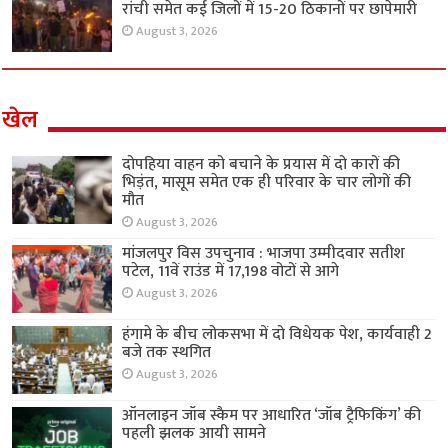
रांची समेत कई जिलों में 15-20 ठिकानों पर छापेमारी
August 3, 2026
खेल
दोपहिया वाहन को बचाने के प्रयास में दो कारों की
भिड़ंत, मासूम समेत एक ही परिवार के चार लोगों की
मौत
August 3, 2026
मांजलपुर विस उपचुनाव : भाजपा उम्मीदवार सतीश
पटेल, 11वें राउंड में 17,198 वोटों से आगे
August 3, 2026
हंगामे के बीच लोकसभा में दो विधेयक पेश, कार्यवाही 2
बजे तक स्थगित
August 3, 2026
ऑनलाइन जॉब स्कैम पर आधारित ‘जॉब ट्रैफिकिंग’ की
पहली झलक आयी सामने