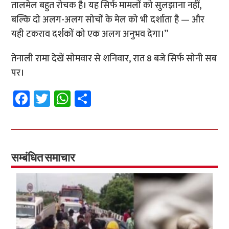
तालमेल बहुत रोचक है। यह सिर्फ मामलों को सुलझाना नहीं,
बल्कि दो अलग-अलग सोचों के मेल को भी दर्शाता है — और
यही टकराव दर्शकों को एक अलग अनुभव देगा।”
तेनाली रामा देखें सोमवार से शनिवार, रात 8 बजे सिर्फ सोनी सब
पर।
Fa
T
W
S
ce
wi
h
h
b
tt
at
ar
o
er
sA
e
o
p
सम्बंधित समाचार
k
p