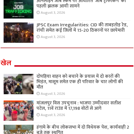
ऑनलाइन जॉब स्कैम पर आधारित ‘जॉब ट्रैफिकिंग’ की
पहली झलक आयी सामने
August 3, 2026
JPSC Exam Irregularities: CID की ताबड़तोड़ रेड,
रांची समेत कई जिलों में 15-20 ठिकानों पर छापेमारी
August 3, 2026
खेल
दोपहिया वाहन को बचाने के प्रयास में दो कारों की
भिड़ंत, मासूम समेत एक ही परिवार के चार लोगों की
मौत
August 3, 2026
मांजलपुर विस उपचुनाव : भाजपा उम्मीदवार सतीश
पटेल, 11वें राउंड में 17,198 वोटों से आगे
August 3, 2026
हंगामे के बीच लोकसभा में दो विधेयक पेश, कार्यवाही 2
बजे तक स्थगित