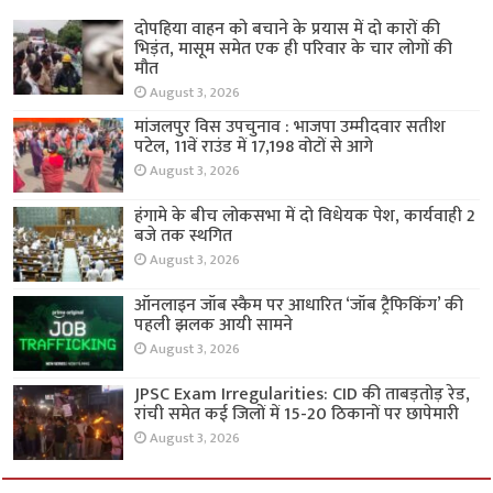
दोपहिया वाहन को बचाने के प्रयास में दो कारों की
भिड़ंत, मासूम समेत एक ही परिवार के चार लोगों की
मौत
August 3, 2026
मांजलपुर विस उपचुनाव : भाजपा उम्मीदवार सतीश
पटेल, 11वें राउंड में 17,198 वोटों से आगे
August 3, 2026
हंगामे के बीच लोकसभा में दो विधेयक पेश, कार्यवाही 2
बजे तक स्थगित
August 3, 2026
ऑनलाइन जॉब स्कैम पर आधारित ‘जॉब ट्रैफिकिंग’ की
पहली झलक आयी सामने
August 3, 2026
JPSC Exam Irregularities: CID की ताबड़तोड़ रेड,
रांची समेत कई जिलों में 15-20 ठिकानों पर छापेमारी
August 3, 2026