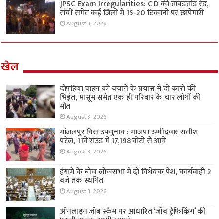
JPSC Exam Irregularities: CID की ताबड़तोड़ रेड,
रांची समेत कई जिलों में 15-20 ठिकानों पर छापेमारी
August 3, 2026
खेल
दोपहिया वाहन को बचाने के प्रयास में दो कारों की
भिड़ंत, मासूम समेत एक ही परिवार के चार लोगों की
मौत
August 3, 2026
मांजलपुर विस उपचुनाव : भाजपा उम्मीदवार सतीश
पटेल, 11वें राउंड में 17,198 वोटों से आगे
August 3, 2026
हंगामे के बीच लोकसभा में दो विधेयक पेश, कार्यवाही 2
बजे तक स्थगित
August 3, 2026
ऑनलाइन जॉब स्कैम पर आधारित ‘जॉब ट्रैफिकिंग’ की