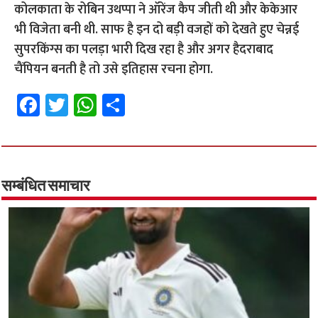
कोलकाता के रोबिन उथप्‍पा ने ऑरेंज कैप जीती थी और केकेआर
भी विजेता बनी थी.
साफ है इन दो बड़ी वजहों को देखते हुए चेन्नई
सुपरकिंग्स का पलड़ा भारी दिख रहा है और अगर हैदराबाद
चैंपियन बनती है तो उसे इतिहास रचना होगा.
Fa
T
W
S
ce
wi
h
h
b
tt
at
ar
o
er
sA
e
o
p
सम्बंधित समाचार
k
p