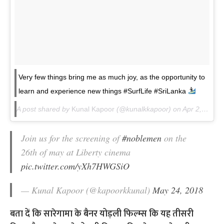
Very few things bring me as much joy, as the opportunity to
learn and experience new things #SurfLife #SriLanka
A post shared by
Kunal Kapoor
(@kunalkkapoor) on
Apr 2, 2018 at 4:38am PDT
Join us for the screening of
#noblemen
on the
26th of may at Liberty cinema
pic.twitter.com/yXh7HWGSiO
— Kunal Kapoor (@kapoorkkunal)
May 24, 2018
बता दें कि सारेगामा के बैनर योड़ली फिल्म्स कि यह तीसरी