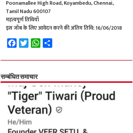
Poonamallee High Road, Koyambedu, Chennai,
Tamil Nadu 600107
महत्वपूर्ण तिथियाँ
इस जॉब के लिए आवेदन करने की अंतिम तिथि: 16/06/2018
Fa
T
W
S
ce
wi
h
h
b
tt
at
ar
o
er
sA
e
o
p
सम्बंधित समाचार
k
p