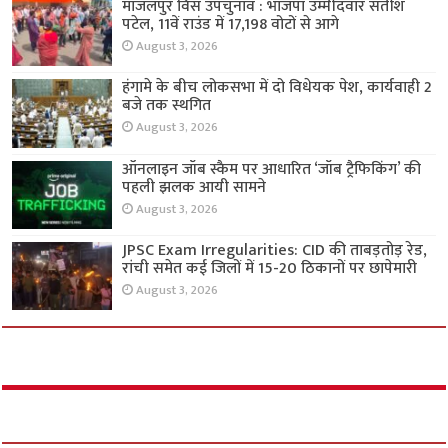
मांजलपुर विस उपचुनाव : भाजपा उम्मीदवार सतीश
पटेल, 11वें राउंड में 17,198 वोटों से आगे
August 3, 2026
हंगामे के बीच लोकसभा में दो विधेयक पेश, कार्यवाही 2
बजे तक स्थगित
August 3, 2026
ऑनलाइन जॉब स्कैम पर आधारित ‘जॉब ट्रैफिकिंग’ की
पहली झलक आयी सामने
August 3, 2026
JPSC Exam Irregularities: CID की ताबड़तोड़ रेड,
रांची समेत कई जिलों में 15-20 ठिकानों पर छापेमारी
August 3, 2026