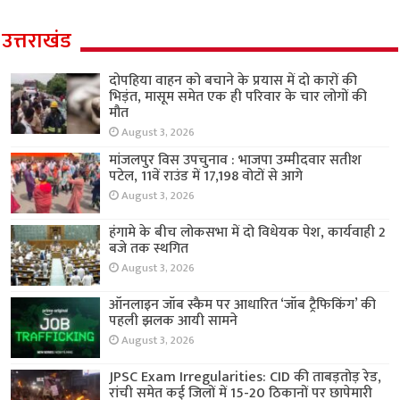
उत्तराखंड
दोपहिया वाहन को बचाने के प्रयास में दो कारों की
भिड़ंत, मासूम समेत एक ही परिवार के चार लोगों की
मौत
August 3, 2026
मांजलपुर विस उपचुनाव : भाजपा उम्मीदवार सतीश
पटेल, 11वें राउंड में 17,198 वोटों से आगे
August 3, 2026
हंगामे के बीच लोकसभा में दो विधेयक पेश, कार्यवाही 2
बजे तक स्थगित
August 3, 2026
ऑनलाइन जॉब स्कैम पर आधारित ‘जॉब ट्रैफिकिंग’ की
पहली झलक आयी सामने
August 3, 2026
JPSC Exam Irregularities: CID की ताबड़तोड़ रेड,
रांची समेत कई जिलों में 15-20 ठिकानों पर छापेमारी