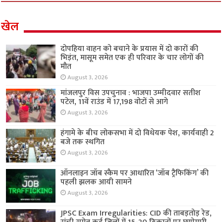
खेल
दोपहिया वाहन को बचाने के प्रयास में दो कारों की
भिड़ंत, मासूम समेत एक ही परिवार के चार लोगों की
मौत
August 3, 2026
मांजलपुर विस उपचुनाव : भाजपा उम्मीदवार सतीश
पटेल, 11वें राउंड में 17,198 वोटों से आगे
August 3, 2026
हंगामे के बीच लोकसभा में दो विधेयक पेश, कार्यवाही 2
बजे तक स्थगित
August 3, 2026
ऑनलाइन जॉब स्कैम पर आधारित ‘जॉब ट्रैफिकिंग’ की
पहली झलक आयी सामने
August 3, 2026
JPSC Exam Irregularities: CID की ताबड़तोड़ रेड,