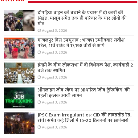
दोपहिया वाहन को बचाने के प्रयास में दो कारों की
भिड़ंत, मासूम समेत एक ही परिवार के चार लोगों की
मौत
August 3, 2026
मांजलपुर विस उपचुनाव : भाजपा उम्मीदवार सतीश
पटेल, 11वें राउंड में 17,198 वोटों से आगे
August 3, 2026
हंगामे के बीच लोकसभा में दो विधेयक पेश, कार्यवाही 2
बजे तक स्थगित
August 3, 2026
ऑनलाइन जॉब स्कैम पर आधारित ‘जॉब ट्रैफिकिंग’ की
पहली झलक आयी सामने
August 3, 2026
JPSC Exam Irregularities: CID की ताबड़तोड़ रेड,
रांची समेत कई जिलों में 15-20 ठिकानों पर छापेमारी
August 3, 2026