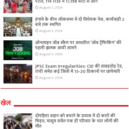
पटेल, 11वें राउंड में 17,198 वोटों से आगे
August 3, 2026
हंगामे के बीच लोकसभा में दो विधेयक पेश, कार्यवाही 2
बजे तक स्थगित
August 3, 2026
ऑनलाइन जॉब स्कैम पर आधारित ‘जॉब ट्रैफिकिंग’ की
पहली झलक आयी सामने
August 3, 2026
JPSC Exam Irregularities: CID की ताबड़तोड़ रेड,
रांची समेत कई जिलों में 15-20 ठिकानों पर छापेमारी
August 3, 2026
खेल
दोपहिया वाहन को बचाने के प्रयास में दो कारों की
भिड़ंत, मासूम समेत एक ही परिवार के चार लोगों की
मौत