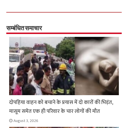
ce
wi
h
h
b
tt
at
ar
o
er
sA
e
o
p
सम्बंधित समाचार
k
p
दोपहिया वाहन को बचाने के प्रयास में दो कारों की भिड़ंत,
मासूम समेत एक ही परिवार के चार लोगों की मौत
August 3, 2026