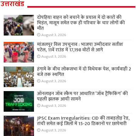
उत्तराखंड
दोपहिया वाहन को बचाने के प्रयास में दो कारों की
भिड़ंत, मासूम समेत एक ही परिवार के चार लोगों की
मौत
August 3, 2026
मांजलपुर विस उपचुनाव : भाजपा उम्मीदवार सतीश
पटेल, 11वें राउंड में 17,198 वोटों से आगे
August 3, 2026
हंगामे के बीच लोकसभा में दो विधेयक पेश, कार्यवाही 2
बजे तक स्थगित
August 3, 2026
ऑनलाइन जॉब स्कैम पर आधारित ‘जॉब ट्रैफिकिंग’ की
पहली झलक आयी सामने
August 3, 2026
JPSC Exam Irregularities: CID की ताबड़तोड़ रेड,
रांची समेत कई जिलों में 15-20 ठिकानों पर छापेमारी
August 3, 2026