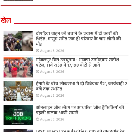
खेल
दोपहिया वाहन को बचाने के प्रयास में दो कारों की
भिड़ंत, मासूम समेत एक ही परिवार के चार लोगों की
मौत
August 3, 2026
मांजलपुर विस उपचुनाव : भाजपा उम्मीदवार सतीश
पटेल, 11वें राउंड में 17,198 वोटों से आगे
August 3, 2026
हंगामे के बीच लोकसभा में दो विधेयक पेश, कार्यवाही 2
बजे तक स्थगित
August 3, 2026
ऑनलाइन जॉब स्कैम पर आधारित ‘जॉब ट्रैफिकिंग’ की
पहली झलक आयी सामने
August 3, 2026
JPSC Exam Irregularities: CID की ताबड़तोड़ रेड,