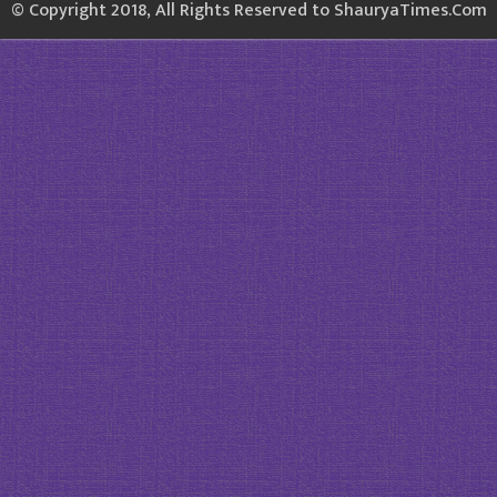
© Copyright 2018, All Rights Reserved to ShauryaTimes.Com