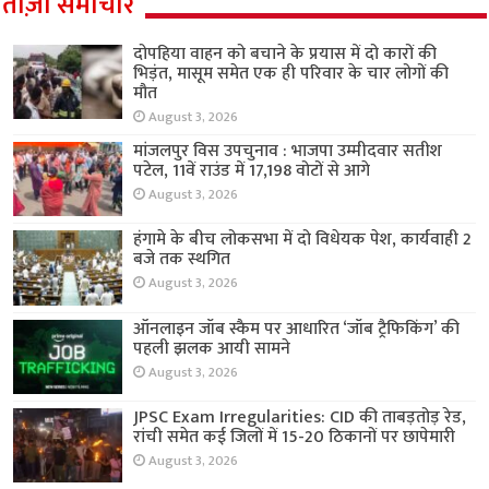
ताज़ा समाचार
दोपहिया वाहन को बचाने के प्रयास में दो कारों की
भिड़ंत, मासूम समेत एक ही परिवार के चार लोगों की
मौत
August 3, 2026
मांजलपुर विस उपचुनाव : भाजपा उम्मीदवार सतीश
पटेल, 11वें राउंड में 17,198 वोटों से आगे
August 3, 2026
हंगामे के बीच लोकसभा में दो विधेयक पेश, कार्यवाही 2
बजे तक स्थगित
August 3, 2026
ऑनलाइन जॉब स्कैम पर आधारित ‘जॉब ट्रैफिकिंग’ की
पहली झलक आयी सामने
August 3, 2026
JPSC Exam Irregularities: CID की ताबड़तोड़ रेड,
रांची समेत कई जिलों में 15-20 ठिकानों पर छापेमारी
August 3, 2026