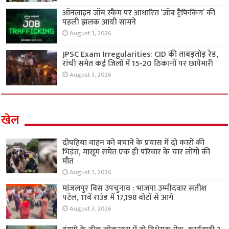
ऑनलाइन जॉब स्कैम पर आधारित ‘जॉब ट्रैफिकिंग’ की
पहली झलक आयी सामने
August 3, 2026
JPSC Exam Irregularities: CID की ताबड़तोड़ रेड,
रांची समेत कई जिलों में 15-20 ठिकानों पर छापेमारी
August 3, 2026
खेल
दोपहिया वाहन को बचाने के प्रयास में दो कारों की
भिड़ंत, मासूम समेत एक ही परिवार के चार लोगों की
मौत
August 3, 2026
मांजलपुर विस उपचुनाव : भाजपा उम्मीदवार सतीश
पटेल, 11वें राउंड में 17,198 वोटों से आगे
August 3, 2026