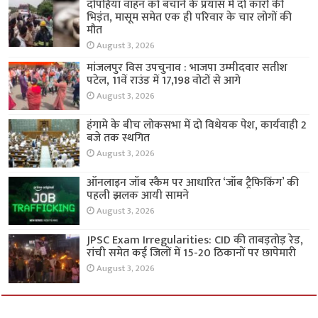
दोपहिया वाहन को बचाने के प्रयास में दो कारों की
भिड़ंत, मासूम समेत एक ही परिवार के चार लोगों की
मौत
August 3, 2026
मांजलपुर विस उपचुनाव : भाजपा उम्मीदवार सतीश
पटेल, 11वें राउंड में 17,198 वोटों से आगे
August 3, 2026
हंगामे के बीच लोकसभा में दो विधेयक पेश, कार्यवाही 2
बजे तक स्थगित
August 3, 2026
ऑनलाइन जॉब स्कैम पर आधारित ‘जॉब ट्रैफिकिंग’ की
पहली झलक आयी सामने
August 3, 2026
JPSC Exam Irregularities: CID की ताबड़तोड़ रेड,
रांची समेत कई जिलों में 15-20 ठिकानों पर छापेमारी
August 3, 2026