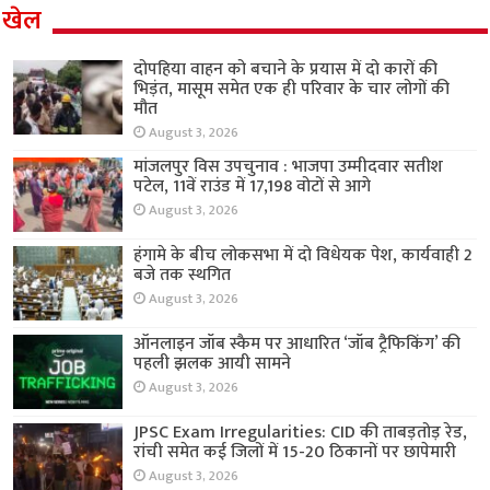
खेल
दोपहिया वाहन को बचाने के प्रयास में दो कारों की
भिड़ंत, मासूम समेत एक ही परिवार के चार लोगों की
मौत
August 3, 2026
मांजलपुर विस उपचुनाव : भाजपा उम्मीदवार सतीश
पटेल, 11वें राउंड में 17,198 वोटों से आगे
August 3, 2026
हंगामे के बीच लोकसभा में दो विधेयक पेश, कार्यवाही 2
बजे तक स्थगित
August 3, 2026
ऑनलाइन जॉब स्कैम पर आधारित ‘जॉब ट्रैफिकिंग’ की
पहली झलक आयी सामने
August 3, 2026
JPSC Exam Irregularities: CID की ताबड़तोड़ रेड,
रांची समेत कई जिलों में 15-20 ठिकानों पर छापेमारी
August 3, 2026