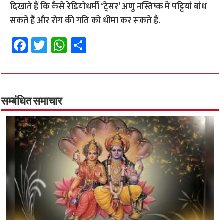
दिखाते हैं कि कैसे रेडियोधर्मी ‘ट्रेसर’ अणु मस्तिष्क में पट्टियां बांध
सकते हैं और रोग की गति को धीमा कर सकते हैं.
Fa
T
W
S
ce
wi
h
h
b
tt
at
ar
o
er
sA
e
o
p
सम्बंधित समाचार
k
p