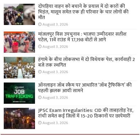
दोपहिया वाहन को बचाने के प्रयास में दो कारों की
भिड़ंत, मासूम समेत एक ही परिवार के चार लोगों की
मौत
August 3, 2026
मांजलपुर विस उपचुनाव : भाजपा उम्मीदवार सतीश
पटेल, 11वें राउंड में 17,198 वोटों से आगे
August 3, 2026
हंगामे के बीच लोकसभा में दो विधेयक पेश, कार्यवाही 2
बजे तक स्थगित
August 3, 2026
ऑनलाइन जॉब स्कैम पर आधारित ‘जॉब ट्रैफिकिंग’ की
पहली झलक आयी सामने
August 3, 2026
JPSC Exam Irregularities: CID की ताबड़तोड़ रेड,
रांची समेत कई जिलों में 15-20 ठिकानों पर छापेमारी
August 3, 2026