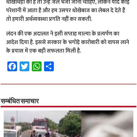
धोखाधड़ी की है तो उन्हें जेल भेजा जाना चाहिए, लेकिन यदि कोई
परेशानी में आता है और हम उसपर धोखेबाज का लेबल दे देते हैं
तो हमारी अर्थव्यवस्था प्रगति नहीं कर सकती.
लंदन की एक अदालत ने इसी सप्ताह माल्या के प्रत्यर्पण का
आदेश दिया है. इससे सरकार के भगोड़े कारोबारी को वापस लाने
के प्रयास में एक बड़ी सफलता मिली है.
Fa
T
W
S
ce
wi
h
h
b
tt
at
ar
o
er
sA
e
o
p
सम्बंधित समाचार
k
p