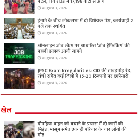
पटेल, 11वें राउंड में 17,198 वोटों से आगे
August 3, 2026
हंगामे के बीच लोकसभा में दो विधेयक पेश, कार्यवाही 2
बजे तक स्थगित
August 3, 2026
ऑनलाइन जॉब स्कैम पर आधारित ‘जॉब ट्रैफिकिंग’ की
पहली झलक आयी सामने
August 3, 2026
JPSC Exam Irregularities: CID की ताबड़तोड़ रेड,
रांची समेत कई जिलों में 15-20 ठिकानों पर छापेमारी
August 3, 2026
खेल
दोपहिया वाहन को बचाने के प्रयास में दो कारों की
भिड़ंत, मासूम समेत एक ही परिवार के चार लोगों की
मौत