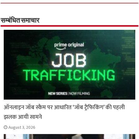
b
tt
at
ar
o
er
sA
e
o
p
सम्बंधित समाचार
k
p
ऑनलाइन जॉब स्कैम पर आधारित ‘जॉब ट्रैफिकिंग’ की पहली
झलक आयी सामने
August 3, 2026