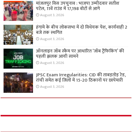
मांजलपुर विस उपचुनाव : भाजपा उम्मीदवार सतीश
पटेल, 11वें राउंड में 17,198 वोटों से आगे
August 3, 2026
हंगामे के बीच लोकसभा में दो विधेयक पेश, कार्यवाही 2
बजे तक स्थगित
August 3, 2026
ऑनलाइन जॉब स्कैम पर आधारित ‘जॉब ट्रैफिकिंग’ की
पहली झलक आयी सामने
August 3, 2026
JPSC Exam Irregularities: CID की ताबड़तोड़ रेड,
रांची समेत कई जिलों में 15-20 ठिकानों पर छापेमारी
August 3, 2026