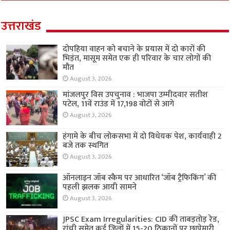
उत्तराखंड
दोपहिया वाहन को बचाने के प्रयास में दो कारों की
भिड़ंत, मासूम समेत एक ही परिवार के चार लोगों की
मौत
August 3, 2026
मांजलपुर विस उपचुनाव : भाजपा उम्मीदवार सतीश
पटेल, 11वें राउंड में 17,198 वोटों से आगे
August 3, 2026
हंगामे के बीच लोकसभा में दो विधेयक पेश, कार्यवाही 2
बजे तक स्थगित
August 3, 2026
ऑनलाइन जॉब स्कैम पर आधारित ‘जॉब ट्रैफिकिंग’ की
पहली झलक आयी सामने
August 3, 2026
JPSC Exam Irregularities: CID की ताबड़तोड़ रेड,
रांची समेत कई जिलों में 15-20 ठिकानों पर छापेमारी