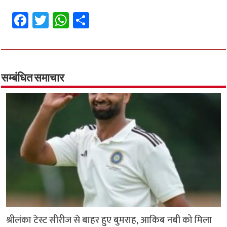
Fa
T
W
S
ce
wi
h
h
b
tt
at
ar
o
er
sA
e
o
p
सम्बंधित समाचार
k
p
श्रीलंका टेस्ट सीरीज से बाहर हुए बुमराह, आकिब नबी को मिला