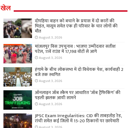
खेल
दोपहिया वाहन को बचाने के प्रयास में दो कारों की
भिड़ंत, मासूम समेत एक ही परिवार के चार लोगों की
मौत
August 3, 2026
मांजलपुर विस उपचुनाव : भाजपा उम्मीदवार सतीश
पटेल, 11वें राउंड में 17,198 वोटों से आगे
August 3, 2026
हंगामे के बीच लोकसभा में दो विधेयक पेश, कार्यवाही 2
बजे तक स्थगित
August 3, 2026
ऑनलाइन जॉब स्कैम पर आधारित ‘जॉब ट्रैफिकिंग’ की
पहली झलक आयी सामने
August 3, 2026
JPSC Exam Irregularities: CID की ताबड़तोड़ रेड,
रांची समेत कई जिलों में 15-20 ठिकानों पर छापेमारी
August 3, 2026