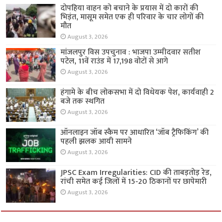
दोपहिया वाहन को बचाने के प्रयास में दो कारों की
भिड़ंत, मासूम समेत एक ही परिवार के चार लोगों की
मौत
August 3, 2026
मांजलपुर विस उपचुनाव : भाजपा उम्मीदवार सतीश
पटेल, 11वें राउंड में 17,198 वोटों से आगे
August 3, 2026
हंगामे के बीच लोकसभा में दो विधेयक पेश, कार्यवाही 2
बजे तक स्थगित
August 3, 2026
ऑनलाइन जॉब स्कैम पर आधारित ‘जॉब ट्रैफिकिंग’ की
पहली झलक आयी सामने
August 3, 2026
JPSC Exam Irregularities: CID की ताबड़तोड़ रेड,
रांची समेत कई जिलों में 15-20 ठिकानों पर छापेमारी
August 3, 2026