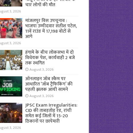
चार लोगों की मौत
ugust 3, 2026
मांजलपुर विस उपचुनाव :
भाजपा उम्मीदवार सतीश पटेल,
11वें राउंड में 17,198 वोटों से
आगे
ugust 3, 2026
हंगामे के बीच लोकसभा में दो
विधेयक पेश, कार्यवाही 2 बजे
तक स्थगित
August 3, 2026
ऑनलाइन जॉब स्कैम पर
आधारित ‘जॉब ट्रैफिकिंग’ की
पहली झलक आयी सामने
August 3, 2026
JPSC Exam Irregularities:
CID की ताबड़तोड़ रेड, रांची
समेत कई जिलों में 15-20
ठिकानों पर छापेमारी
ugust 3, 2026