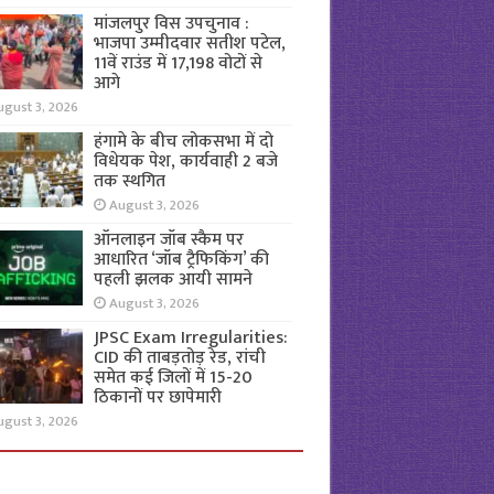
मांजलपुर विस उपचुनाव :
भाजपा उम्मीदवार सतीश पटेल,
11वें राउंड में 17,198 वोटों से
आगे
ugust 3, 2026
हंगामे के बीच लोकसभा में दो
विधेयक पेश, कार्यवाही 2 बजे
तक स्थगित
August 3, 2026
ऑनलाइन जॉब स्कैम पर
आधारित ‘जॉब ट्रैफिकिंग’ की
पहली झलक आयी सामने
August 3, 2026
JPSC Exam Irregularities:
CID की ताबड़तोड़ रेड, रांची
समेत कई जिलों में 15-20
ठिकानों पर छापेमारी
ugust 3, 2026