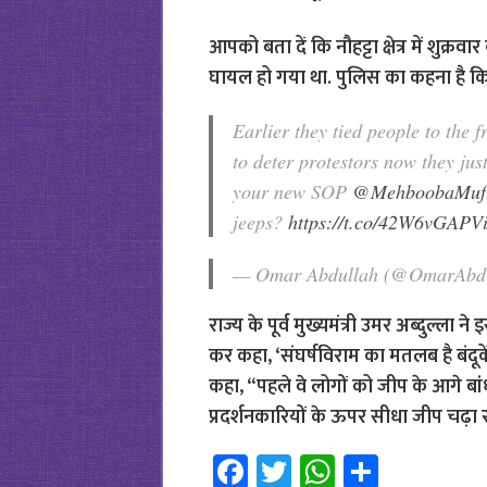
आपको बता दें कि नौहट्टा क्षेत्र में शुक
घायल हो गया था. पुलिस का कहना है कि 
Earlier they tied people to the 
to deter protestors now they just 
your new SOP
@MehboobaMuft
jeeps?
https://t.co/42W6vGAPV
— Omar Abdullah (@OmarAbd
राज्य के पूर्व मुख्यमंत्री उमर अब्दुल्ल
कर कहा, ‘संघर्षविराम का मतलब है बंदू
कहा, “पहले वे लोगों को जीप के आगे बा
प्रदर्शनकारियों के ऊपर सीधा जीप चढ़ा रह
Fa
T
W
S