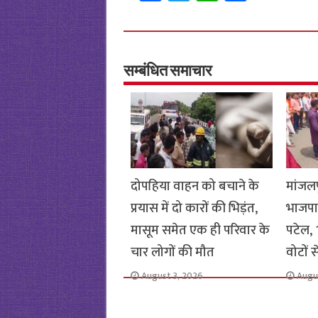
ce
wi
h
h
b
tt
at
ar
o
er
sA
e
o
p
सम्बंधित समाचार
k
p
दोपहिया वाहन को बचाने के
मांजलप
प्रयास में दो कारों की भिड़ंत,
भाजपा
मासूम समेत एक ही परिवार के
पटेल, 1
चार लोगों की मौत
वोटों 
August 3, 2026
Augu