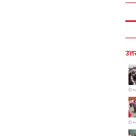
उत्त
A
A