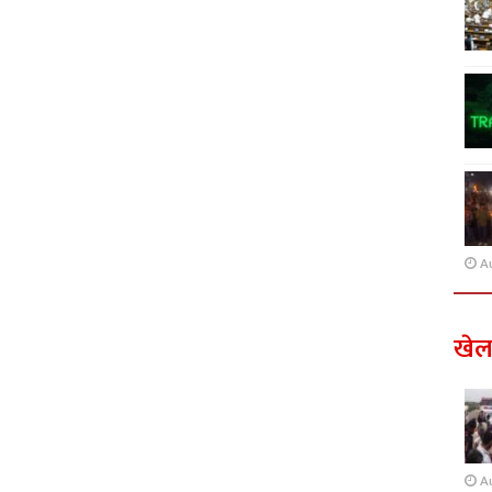
A
खे
A