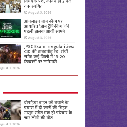
विधेयक पेश, कार्यवाही 2 बजे
तक स्थगित
August 3, 2026
ऑनलाइन जॉब स्कैम पर
आधारित ‘जॉब ट्रैफिकिंग’ की
पहली झलक आयी सामने
August 3, 2026
JPSC Exam Irregularities:
CID की ताबड़तोड़ रेड, रांची
समेत कई जिलों में 15-20
ठिकानों पर छापेमारी
ugust 3, 2026
ल
दोपहिया वाहन को बचाने के
प्रयास में दो कारों की भिड़ंत,
मासूम समेत एक ही परिवार के
चार लोगों की मौत
ugust 3, 2026