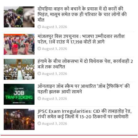
दोपहिया वाहन को बचाने के प्रयास में दो कारों की
भिड़ंत, मासूम समेत एक ही परिवार के चार लोगों की
मौत
August 3, 2026
मांजलपुर विस उपचुनाव : भाजपा उम्मीदवार सतीश
पटेल, 11वें राउंड में 17,198 वोटों से आगे
August 3, 2026
हंगामे के बीच लोकसभा में दो विधेयक पेश, कार्यवाही 2
बजे तक स्थगित
August 3, 2026
ऑनलाइन जॉब स्कैम पर आधारित ‘जॉब ट्रैफिकिंग’ की
पहली झलक आयी सामने
August 3, 2026
JPSC Exam Irregularities: CID की ताबड़तोड़ रेड,
रांची समेत कई जिलों में 15-20 ठिकानों पर छापेमारी
August 3, 2026