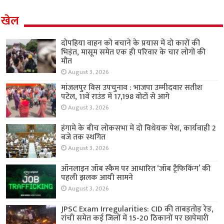
खेल
दोपहिया वाहन को बचाने के प्रयास में दो कारों की
भिड़ंत, मासूम समेत एक ही परिवार के चार लोगों की
मौत
August 3, 2026
मांजलपुर विस उपचुनाव : भाजपा उम्मीदवार सतीश
पटेल, 11वें राउंड में 17,198 वोटों से आगे
August 3, 2026
हंगामे के बीच लोकसभा में दो विधेयक पेश, कार्यवाही 2
बजे तक स्थगित
August 3, 2026
ऑनलाइन जॉब स्कैम पर आधारित ‘जॉब ट्रैफिकिंग’ की
पहली झलक आयी सामने
August 3, 2026
JPSC Exam Irregularities: CID की ताबड़तोड़ रेड,
रांची समेत कई जिलों में 15-20 ठिकानों पर छापेमारी