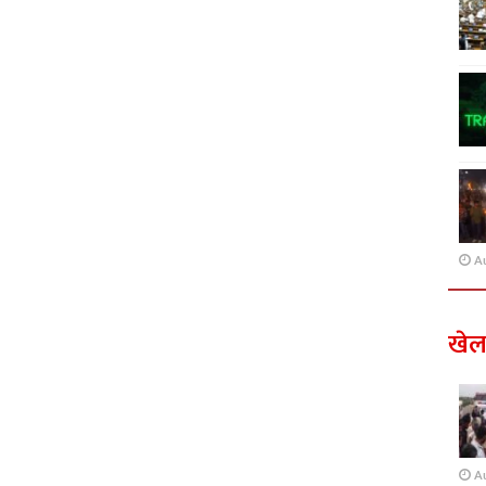
A
खे
A