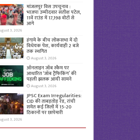
मांजलपुर विस उपचुनाव :
भाजपा उम्मीदवार सतीश पटेल,
11वें राउंड में 17,198 वोटों से
आगे
ugust 3, 2026
हंगामे के बीच लोकसभा में दो
विधेयक पेश, कार्यवाही 2 बजे
तक स्थगित
August 3, 2026
ऑनलाइन जॉब स्कैम पर
आधारित ‘जॉब ट्रैफिकिंग’ की
पहली झलक आयी सामने
August 3, 2026
JPSC Exam Irregularities:
CID की ताबड़तोड़ रेड, रांची
समेत कई जिलों में 15-20
ठिकानों पर छापेमारी
ugust 3, 2026