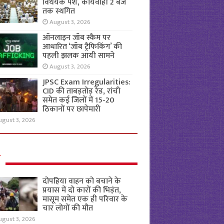
विधेयक पेश, कार्यवाही 2 बजे
तक स्थगित
August 3, 2026
ऑनलाइन जॉब स्कैम पर
आधारित ‘जॉब ट्रैफिकिंग’ की
पहली झलक आयी सामने
August 3, 2026
JPSC Exam Irregularities:
CID की ताबड़तोड़ रेड, रांची
समेत कई जिलों में 15-20
ठिकानों पर छापेमारी
ugust 3, 2026
ल
दोपहिया वाहन को बचाने के
प्रयास में दो कारों की भिड़ंत,
मासूम समेत एक ही परिवार के
चार लोगों की मौत
ugust 3, 2026