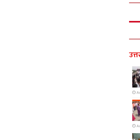
उत्त
A
A