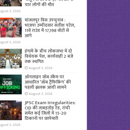
चार लोगों की मौत
ugust 3, 2026
मांजलपुर विस उपचुनाव :
भाजपा उम्मीदवार सतीश पटेल,
11वें राउंड में 17,198 वोटों से
आगे
ugust 3, 2026
हंगामे के बीच लोकसभा में दो
विधेयक पेश, कार्यवाही 2 बजे
तक स्थगित
August 3, 2026
ऑनलाइन जॉब स्कैम पर
आधारित ‘जॉब ट्रैफिकिंग’ की
पहली झलक आयी सामने
August 3, 2026
JPSC Exam Irregularities:
CID की ताबड़तोड़ रेड, रांची
समेत कई जिलों में 15-20
ठिकानों पर छापेमारी
ugust 3, 2026