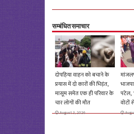
ce
wi
h
h
b
tt
at
ar
o
er
sA
e
o
p
सम्बंधित समाचार
k
p
दोपहिया वाहन को बचाने के
मांजलप
प्रयास में दो कारों की भिड़ंत,
भाजपा
मासूम समेत एक ही परिवार के
पटेल, 1
चार लोगों की मौत
वोटों 
August 3, 2026
Augu