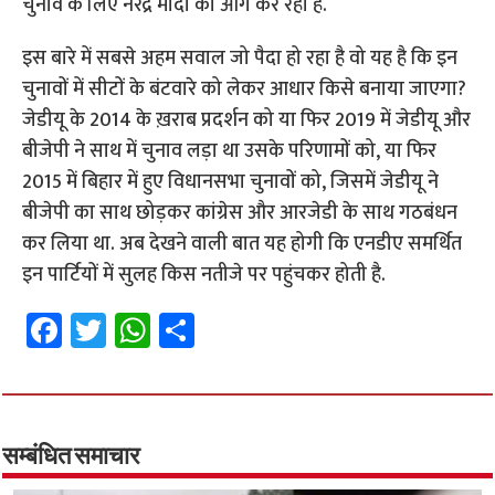
चुनाव के लिए नरेंद्र मोदी को आगे कर रही है.
इस बारे में सबसे अहम सवाल जो पैदा हो रहा है वो यह है कि इन
चुनावों में सीटों के बंटवारे को लेकर आधार किसे बनाया जाएगा?
जेडीयू के 2014 के ख़राब प्रदर्शन को या फिर 2019 में जेडीयू और
बीजेपी ने साथ में चुनाव लड़ा था उसके परिणामों को, या फिर
2015 में बिहार में हुए विधानसभा चुनावों को, जिसमें जेडीयू ने
बीजेपी का साथ छोड़कर कांग्रेस और आरजेडी के साथ गठबंधन
कर लिया था. अब देखने वाली बात यह होगी कि एनडीए समर्थित
इन पार्टियों में सुलह किस नतीजे पर पहुंचकर होती है.
Fa
T
W
S
ce
wi
h
h
b
tt
at
ar
o
er
sA
e
o
p
सम्बंधित समाचार