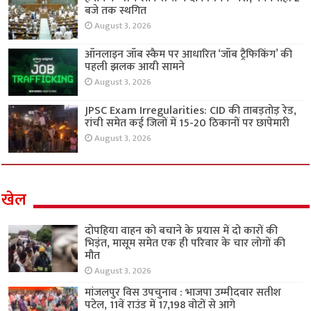
बजे तक स्थगित
August 3, 2026
ऑनलाइन जॉब स्कैम पर आधारित ‘जॉब ट्रैफिकिंग’ की
पहली झलक आयी सामने
August 3, 2026
JPSC Exam Irregularities: CID की ताबड़तोड़ रेड,
रांची समेत कई जिलों में 15-20 ठिकानों पर छापेमारी
August 3, 2026
खेल
दोपहिया वाहन को बचाने के प्रयास में दो कारों की
भिड़ंत, मासूम समेत एक ही परिवार के चार लोगों की
मौत
August 3, 2026
मांजलपुर विस उपचुनाव : भाजपा उम्मीदवार सतीश
पटेल, 11वें राउंड में 17,198 वोटों से आगे