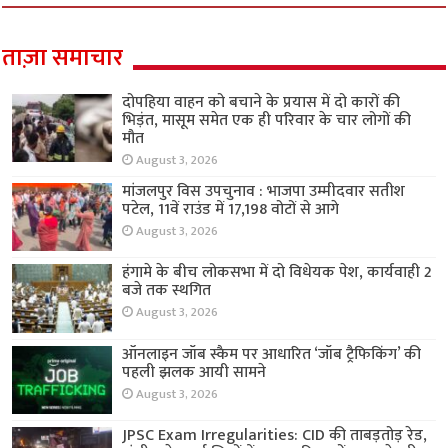
ताज़ा समाचार
दोपहिया वाहन को बचाने के प्रयास में दो कारों की
भिड़ंत, मासूम समेत एक ही परिवार के चार लोगों की
मौत
August 3, 2026
मांजलपुर विस उपचुनाव : भाजपा उम्मीदवार सतीश
पटेल, 11वें राउंड में 17,198 वोटों से आगे
August 3, 2026
हंगामे के बीच लोकसभा में दो विधेयक पेश, कार्यवाही 2
बजे तक स्थगित
August 3, 2026
ऑनलाइन जॉब स्कैम पर आधारित ‘जॉब ट्रैफिकिंग’ की
पहली झलक आयी सामने
August 3, 2026
JPSC Exam Irregularities: CID की ताबड़तोड़ रेड,