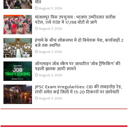
मौत
August 3, 2026
मांजलपुर विस उपचुनाव : भाजपा उम्मीदवार सतीश
पटेल, 11वें राउंड में 17,198 वोटों से आगे
August 3, 2026
हंगामे के बीच लोकसभा में दो विधेयक पेश, कार्यवाही 2
बजे तक स्थगित
August 3, 2026
ऑनलाइन जॉब स्कैम पर आधारित ‘जॉब ट्रैफिकिंग’ की
पहली झलक आयी सामने
August 3, 2026
JPSC Exam Irregularities: CID की ताबड़तोड़ रेड,
रांची समेत कई जिलों में 15-20 ठिकानों पर छापेमारी
August 3, 2026