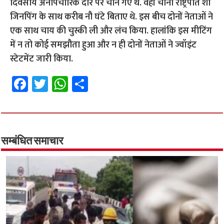
दिवसीय अनौपचारिक दौरे पर चीन गए थे. वहां चीनी राष्ट्रपति शी
जिनपिंग के साथ करीब नौ घंटे बिताए थे. इस बीच दोनों नेताओं ने
एक साथ चाय की चुस्की ली और लंच किया. हालांकि इस मीटिंग
में न तो कोई समझौता हुआ और न ही दोनों नेताओं ने ज्वॉइंट
स्टेटमेंट जारी किया.
Fa
T
W
S
ce
wi
h
h
b
tt
at
ar
o
er
sA
e
o
p
सम्बंधित समाचार
k
p