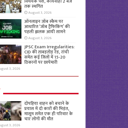
विधेयक पेश, कार्यवाही 2 बजे
तक स्थगित
August 3, 2026
ऑनलाइन जॉब स्कैम पर
आधारित ‘जॉब ट्रैफिकिंग’ की
पहली झलक आयी सामने
August 3, 2026
JPSC Exam Irregularities:
CID की ताबड़तोड़ रेड, रांची
समेत कई जिलों में 15-20
ठिकानों पर छापेमारी
ugust 3, 2026
ल
दोपहिया वाहन को बचाने के
प्रयास में दो कारों की भिड़ंत,
मासूम समेत एक ही परिवार के
चार लोगों की मौत
ugust 3, 2026