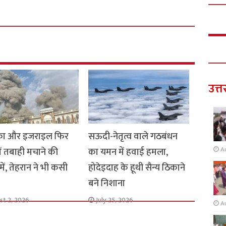
उत्त
का और इजराइल फिर
सऊदी-नेतृत्व वाले गठबंधन
ें तबाही मचाने की
का यमन में हवाई हमला,
A
में, तेहरान ने भी कसी
होदेइदाह के हूथी सैन्य ठिकाने
बने निशाना
st 2, 2026
July 25, 2026
A