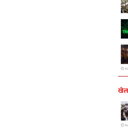
A
खे
A