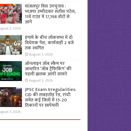
मांजलपुर विस उपचुनाव :
भाजपा उम्मीदवार सतीश पटेल,
11वें राउंड में 17,198 वोटों से
आगे
ugust 3, 2026
हंगामे के बीच लोकसभा में दो
विधेयक पेश, कार्यवाही 2 बजे
तक स्थगित
August 3, 2026
ऑनलाइन जॉब स्कैम पर
आधारित ‘जॉब ट्रैफिकिंग’ की
पहली झलक आयी सामने
August 3, 2026
JPSC Exam Irregularities:
CID की ताबड़तोड़ रेड, रांची
समेत कई जिलों में 15-20
ठिकानों पर छापेमारी
ugust 3, 2026