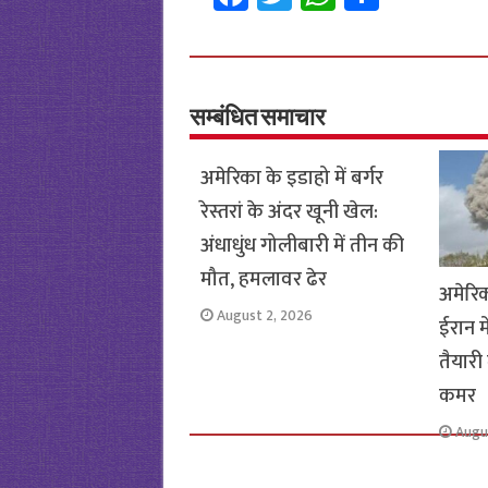
ce
wi
h
h
b
tt
at
ar
o
er
sA
e
o
p
सम्बंधित समाचार
k
p
अमेरिका के इडाहो में बर्गर
रेस्तरां के अंदर खूनी खेल:
अंधाधुंध गोलीबारी में तीन की
मौत, हमलावर ढेर
अमेरि
August 2, 2026
ईरान म
तैयारी 
कमर
Augu