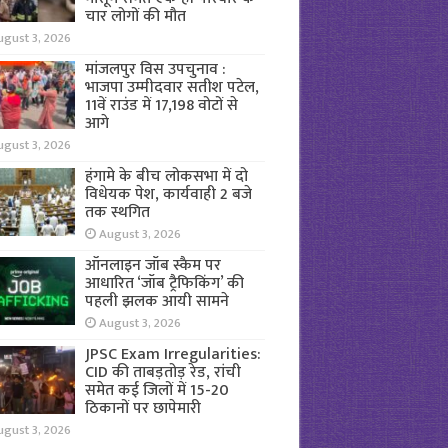
चार लोगों की मौत
ugust 3, 2026
मांजलपुर विस उपचुनाव :
भाजपा उम्मीदवार सतीश पटेल,
11वें राउंड में 17,198 वोटों से
आगे
ugust 3, 2026
हंगामे के बीच लोकसभा में दो
विधेयक पेश, कार्यवाही 2 बजे
तक स्थगित
August 3, 2026
ऑनलाइन जॉब स्कैम पर
आधारित ‘जॉब ट्रैफिकिंग’ की
पहली झलक आयी सामने
August 3, 2026
JPSC Exam Irregularities:
CID की ताबड़तोड़ रेड, रांची
समेत कई जिलों में 15-20
ठिकानों पर छापेमारी
ugust 3, 2026