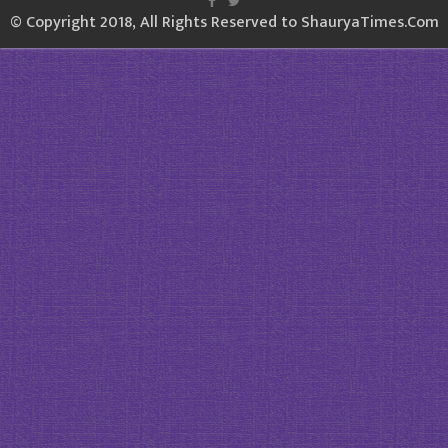
© Copyright 2018, All Rights Reserved to ShauryaTimes.Com