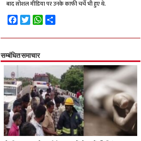
बाद सोशल मीडिया पर उनके काफी चर्चे भी हुए थे.
Fa
T
W
S
ce
wi
h
h
b
tt
at
ar
o
er
sA
e
o
p
सम्बंधित समाचार
k
p