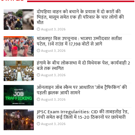
दोपहिया वाहन को बचाने के प्रयास में दो कारों की
भिड़ंत, मासूम समेत एक ही परिवार के चार लोगों की
मौत
August 3, 2026
मांजलपुर विस उपचुनाव : भाजपा उम्मीदवार सतीश
पटेल, 11वें राउंड में 17,198 वोटों से आगे
August 3, 2026
हंगामे के बीच लोकसभा में दो विधेयक पेश, कार्यवाही 2
बजे तक स्थगित
August 3, 2026
ऑनलाइन जॉब स्कैम पर आधारित ‘जॉब ट्रैफिकिंग’ की
पहली झलक आयी सामने
August 3, 2026
JPSC Exam Irregularities: CID की ताबड़तोड़ रेड,
रांची समेत कई जिलों में 15-20 ठिकानों पर छापेमारी
August 3, 2026