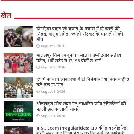
खेल
दोपहिया वाहन को बचाने के प्रयास में दो कारों की
भिड़ंत, मासूम समेत एक ही परिवार के चार लोगों की
मौत
August 3, 2026
मांजलपुर विस उपचुनाव : भाजपा उम्मीदवार सतीश
पटेल, 11वें राउंड में 17,198 वोटों से आगे
August 3, 2026
हंगामे के बीच लोकसभा में दो विधेयक पेश, कार्यवाही 2
बजे तक स्थगित
August 3, 2026
ऑनलाइन जॉब स्कैम पर आधारित ‘जॉब ट्रैफिकिंग’ की
पहली झलक आयी सामने
August 3, 2026
JPSC Exam Irregularities: CID की ताबड़तोड़ रेड,
रांची समेत कई जिलों में 15-20 ठिकानों पर छापेमारी