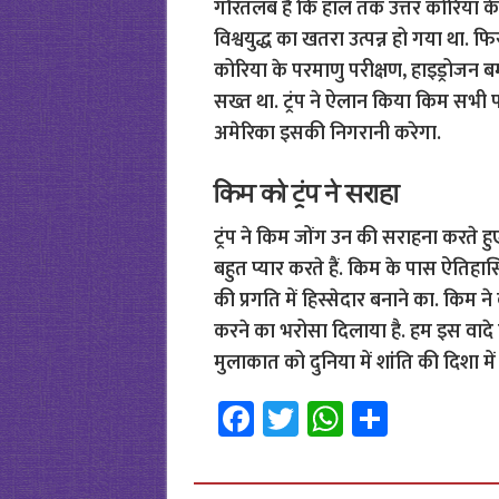
गौरतलब है कि हाल तक उत्तर कोरिया के
विश्वयुद्ध का खतरा उत्पन्न हो गया था. फ
कोरिया के परमाणु परीक्षण, हाइड्रोजन 
सख्त था. ट्रंप ने ऐलान किया किम सभी 
अमेरिका इसकी निगरानी करेगा.
किम को ट्रंप ने सराहा
ट्रंप ने किम जोंग उन की सराहना करते हुए 
बहुत प्यार करते हैं. किम के पास ऐतिहा
की प्रगति में हिस्सेदार बनाने का. किम ने
करने का भरोसा दिलाया है. हम इस वादे प
मुलाकात को दुनिया में शांति की दिशा म
Fa
T
W
S
ce
wi
h
h
b
tt
at
ar