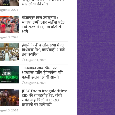
चार लोगों की मौत
ugust 3, 2026
मांजलपुर विस उपचुनाव :
भाजपा उम्मीदवार सतीश पटेल,
11वें राउंड में 17,198 वोटों से
आगे
ugust 3, 2026
हंगामे के बीच लोकसभा में दो
विधेयक पेश, कार्यवाही 2 बजे
तक स्थगित
August 3, 2026
ऑनलाइन जॉब स्कैम पर
आधारित ‘जॉब ट्रैफिकिंग’ की
पहली झलक आयी सामने
August 3, 2026
JPSC Exam Irregularities:
CID की ताबड़तोड़ रेड, रांची
समेत कई जिलों में 15-20
ठिकानों पर छापेमारी
ugust 3, 2026