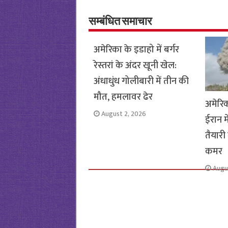
o
er
sA
e
o
p
सम्बंधित समाचार
k
p
अमेरिका के इडाहो में बर्गर
रेस्तरां के अंदर खूनी खेल:
अंधाधुंध गोलीबारी में तीन की
मौत, हमलावर ढेर
अमेरि
August 2, 2026
ईरान म
तैयारी 
कमर
Augu