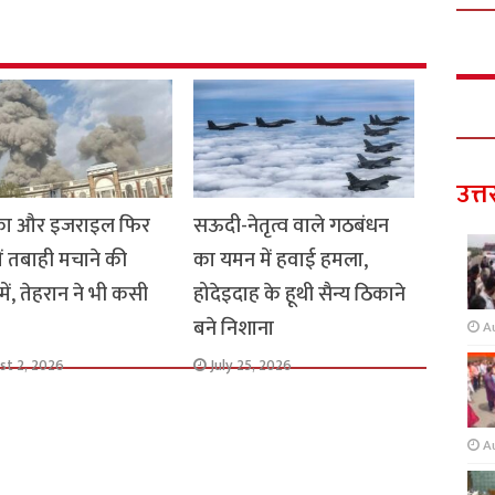
उत्त
का और इजराइल फिर
सऊदी-नेतृत्व वाले गठबंधन
ें तबाही मचाने की
का यमन में हवाई हमला,
में, तेहरान ने भी कसी
होदेइदाह के हूथी सैन्य ठिकाने
बने निशाना
A
st 2, 2026
July 25, 2026
A