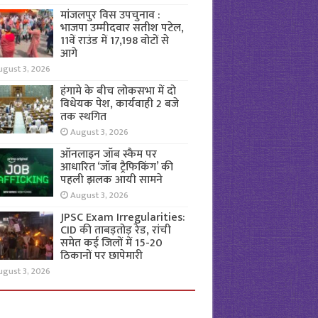
मांजलपुर विस उपचुनाव :
भाजपा उम्मीदवार सतीश पटेल,
11वें राउंड में 17,198 वोटों से
आगे
ugust 3, 2026
हंगामे के बीच लोकसभा में दो
विधेयक पेश, कार्यवाही 2 बजे
तक स्थगित
August 3, 2026
ऑनलाइन जॉब स्कैम पर
आधारित ‘जॉब ट्रैफिकिंग’ की
पहली झलक आयी सामने
August 3, 2026
JPSC Exam Irregularities:
CID की ताबड़तोड़ रेड, रांची
समेत कई जिलों में 15-20
ठिकानों पर छापेमारी
ugust 3, 2026