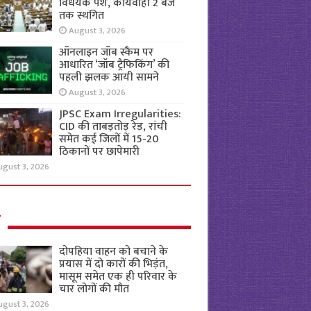
विधेयक पेश, कार्यवाही 2 बजे
तक स्थगित
August 3, 2026
ऑनलाइन जॉब स्कैम पर
आधारित ‘जॉब ट्रैफिकिंग’ की
पहली झलक आयी सामने
August 3, 2026
JPSC Exam Irregularities:
CID की ताबड़तोड़ रेड, रांची
समेत कई जिलों में 15-20
ठिकानों पर छापेमारी
ugust 3, 2026
ल
दोपहिया वाहन को बचाने के
प्रयास में दो कारों की भिड़ंत,
मासूम समेत एक ही परिवार के
चार लोगों की मौत
ugust 3, 2026