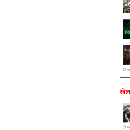
A
खे
A