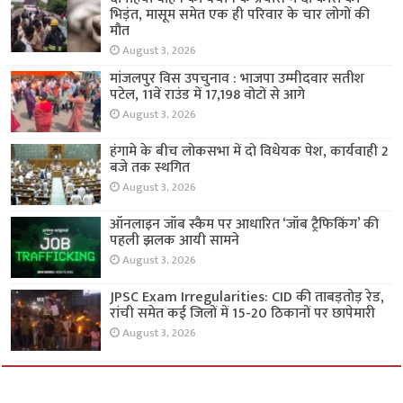
भिड़ंत, मासूम समेत एक ही परिवार के चार लोगों की
मौत
August 3, 2026
मांजलपुर विस उपचुनाव : भाजपा उम्मीदवार सतीश
पटेल, 11वें राउंड में 17,198 वोटों से आगे
August 3, 2026
हंगामे के बीच लोकसभा में दो विधेयक पेश, कार्यवाही 2
बजे तक स्थगित
August 3, 2026
ऑनलाइन जॉब स्कैम पर आधारित ‘जॉब ट्रैफिकिंग’ की
पहली झलक आयी सामने
August 3, 2026
JPSC Exam Irregularities: CID की ताबड़तोड़ रेड,
रांची समेत कई जिलों में 15-20 ठिकानों पर छापेमारी
August 3, 2026