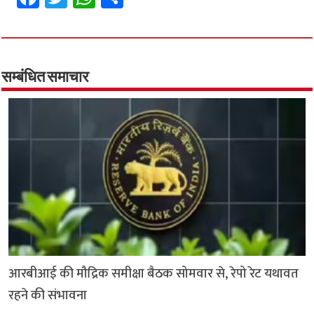
ce
wi
h
h
b
tt
at
ar
o
er
sA
e
o
p
सम्बंधित समाचार
k
p
आरबीआई की मौद्रिक समीक्षा बैठक सोमवार से, रेपो रेट यथावत
रहने की संभावना