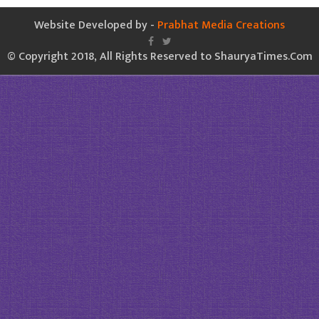
Website Developed by -
Prabhat Media Creations
© Copyright 2018, All Rights Reserved to ShauryaTimes.Com