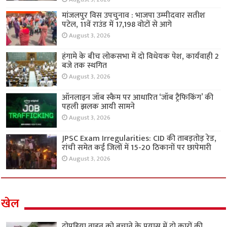
मांजलपुर विस उपचुनाव : भाजपा उम्मीदवार सतीश
पटेल, 11वें राउंड में 17,198 वोटों से आगे
August 3, 2026
हंगामे के बीच लोकसभा में दो विधेयक पेश, कार्यवाही 2
बजे तक स्थगित
August 3, 2026
ऑनलाइन जॉब स्कैम पर आधारित ‘जॉब ट्रैफिकिंग’ की
पहली झलक आयी सामने
August 3, 2026
JPSC Exam Irregularities: CID की ताबड़तोड़ रेड,
रांची समेत कई जिलों में 15-20 ठिकानों पर छापेमारी
August 3, 2026
खेल
दोपहिया वाहन को बचाने के प्रयास में दो कारों की