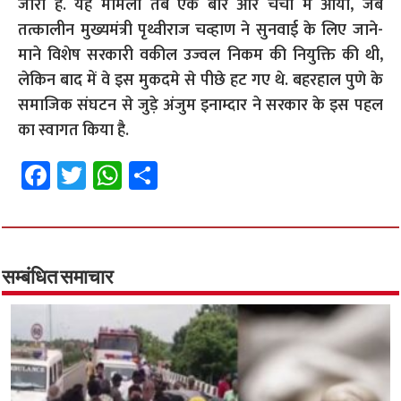
जारी है. यह मामला तब एक बार और चर्चा में आया, जब
तत्कालीन मुख्यमंत्री पृथ्वीराज चव्हाण ने सुनवाई के लिए जाने-
माने विशेष सरकारी वकील उज्वल निकम की नियुक्ति की थी,
लेकिन बाद में वे इस मुकदमे से पीछे हट गए थे. बहरहाल पुणे के
समाजिक संघटन से जुड़े अंजुम इनाम्दार ने सरकार के इस पहल
का स्वागत किया है.
Fa
T
W
S
ce
wi
h
h
b
tt
at
ar
o
er
sA
e
o
p
सम्बंधित समाचार
k
p