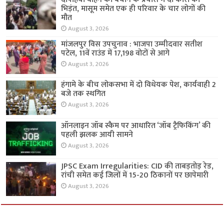
भिड़ंत, मासूम समेत एक ही परिवार के चार लोगों की
मौत
August 3, 2026
मांजलपुर विस उपचुनाव : भाजपा उम्मीदवार सतीश
पटेल, 11वें राउंड में 17,198 वोटों से आगे
August 3, 2026
हंगामे के बीच लोकसभा में दो विधेयक पेश, कार्यवाही 2
बजे तक स्थगित
August 3, 2026
ऑनलाइन जॉब स्कैम पर आधारित ‘जॉब ट्रैफिकिंग’ की
पहली झलक आयी सामने
August 3, 2026
JPSC Exam Irregularities: CID की ताबड़तोड़ रेड,
रांची समेत कई जिलों में 15-20 ठिकानों पर छापेमारी
August 3, 2026