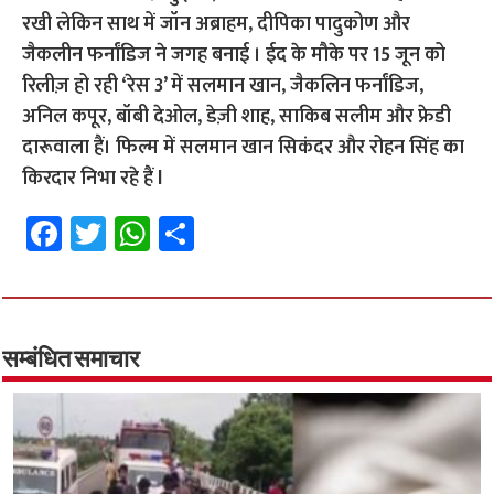
रखी लेकिन साथ में जॉन अब्राहम, दीपिका पादुकोण और
जैकलीन फर्नांडिज ने जगह बनाई । ईद के मौके पर 15 जून को
रिलीज़ हो रही ‘रेस 3’ में सलमान खान, जैकलिन फर्नांडिज,
अनिल कपूर, बॉबी देओल, डेज़ी शाह, साकिब सलीम और फ्रेडी
दारूवाला हैं। फिल्म में सलमान खान सिकंदर और रोहन सिंह का
किरदार निभा रहे हैं l
Fa
T
W
S
ce
wi
h
h
b
tt
at
ar
o
er
sA
e
o
p
सम्बंधित समाचार
k
p