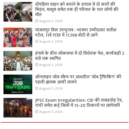
दोपहिया वाहन को बचाने के प्रयास में दो कारों की
भिड़ंत, मासूम समेत एक ही परिवार के चार लोगों की
मौत
August 3, 2026
मांजलपुर विस उपचुनाव : भाजपा उम्मीदवार सतीश
पटेल, 11वें राउंड में 17,198 वोटों से आगे
August 3, 2026
हंगामे के बीच लोकसभा में दो विधेयक पेश, कार्यवाही 2
बजे तक स्थगित
August 3, 2026
ऑनलाइन जॉब स्कैम पर आधारित ‘जॉब ट्रैफिकिंग’ की
पहली झलक आयी सामने
August 3, 2026
JPSC Exam Irregularities: CID की ताबड़तोड़ रेड,
रांची समेत कई जिलों में 15-20 ठिकानों पर छापेमारी
August 3, 2026