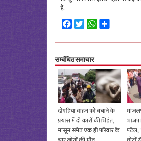
हैं.
Fa
T
W
S
ce
wi
h
h
b
tt
at
ar
o
er
sA
e
o
p
सम्बंधित समाचार
k
p
दोपहिया वाहन को बचाने के
मांजलप
प्रयास में दो कारों की भिड़ंत,
भाजपा
मासूम समेत एक ही परिवार के
पटेल, 1
चार लोगों की मौत
वोटों 