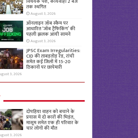
विधेयक पेश, कार्यवाही 2 बजे
तक स्थगित
August 3, 2026
ऑनलाइन जॉब स्कैम पर
आधारित ‘जॉब ट्रैफिकिंग’ की
पहली झलक आयी सामने
August 3, 2026
JPSC Exam Irregularities:
CID की ताबड़तोड़ रेड, रांची
समेत कई जिलों में 15-20
ठिकानों पर छापेमारी
ugust 3, 2026
ल
दोपहिया वाहन को बचाने के
प्रयास में दो कारों की भिड़ंत,
मासूम समेत एक ही परिवार के
चार लोगों की मौत
ugust 3, 2026