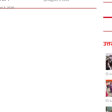
st 3, 2026
उत्त
A
A