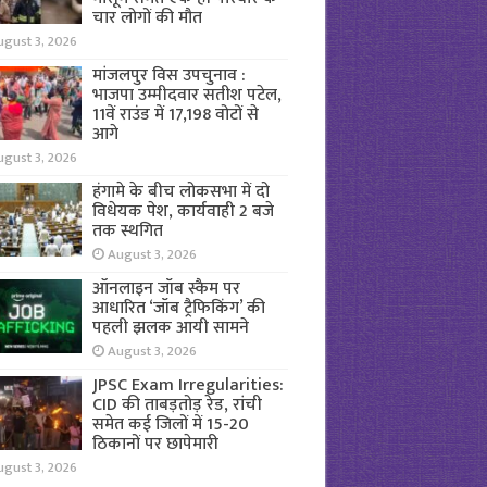
चार लोगों की मौत
ugust 3, 2026
मांजलपुर विस उपचुनाव :
भाजपा उम्मीदवार सतीश पटेल,
11वें राउंड में 17,198 वोटों से
आगे
ugust 3, 2026
हंगामे के बीच लोकसभा में दो
विधेयक पेश, कार्यवाही 2 बजे
तक स्थगित
August 3, 2026
ऑनलाइन जॉब स्कैम पर
आधारित ‘जॉब ट्रैफिकिंग’ की
पहली झलक आयी सामने
August 3, 2026
JPSC Exam Irregularities:
CID की ताबड़तोड़ रेड, रांची
समेत कई जिलों में 15-20
ठिकानों पर छापेमारी
ugust 3, 2026