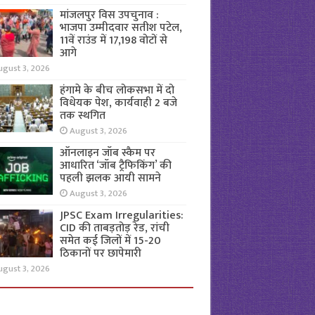
मांजलपुर विस उपचुनाव :
भाजपा उम्मीदवार सतीश पटेल,
11वें राउंड में 17,198 वोटों से
आगे
ugust 3, 2026
हंगामे के बीच लोकसभा में दो
विधेयक पेश, कार्यवाही 2 बजे
तक स्थगित
August 3, 2026
ऑनलाइन जॉब स्कैम पर
आधारित ‘जॉब ट्रैफिकिंग’ की
पहली झलक आयी सामने
August 3, 2026
JPSC Exam Irregularities:
CID की ताबड़तोड़ रेड, रांची
समेत कई जिलों में 15-20
ठिकानों पर छापेमारी
ugust 3, 2026