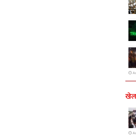
A
खे
A