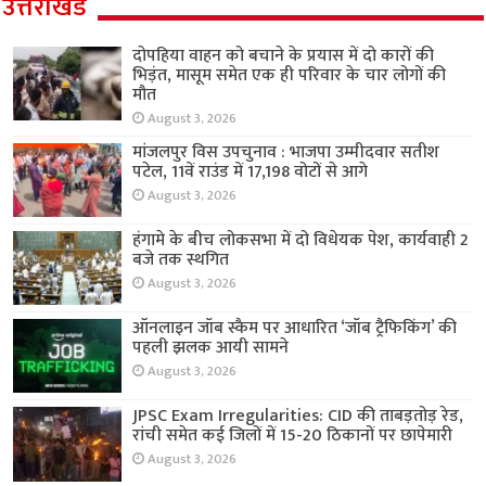
उत्तराखंड
दोपहिया वाहन को बचाने के प्रयास में दो कारों की
भिड़ंत, मासूम समेत एक ही परिवार के चार लोगों की
मौत
August 3, 2026
मांजलपुर विस उपचुनाव : भाजपा उम्मीदवार सतीश
पटेल, 11वें राउंड में 17,198 वोटों से आगे
August 3, 2026
हंगामे के बीच लोकसभा में दो विधेयक पेश, कार्यवाही 2
बजे तक स्थगित
August 3, 2026
ऑनलाइन जॉब स्कैम पर आधारित ‘जॉब ट्रैफिकिंग’ की
पहली झलक आयी सामने
August 3, 2026
JPSC Exam Irregularities: CID की ताबड़तोड़ रेड,
रांची समेत कई जिलों में 15-20 ठिकानों पर छापेमारी
August 3, 2026