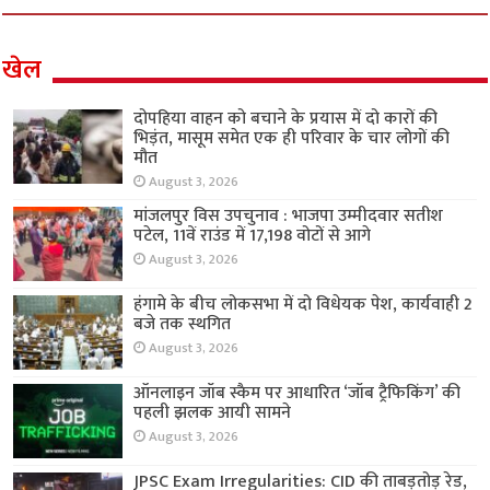
खेल
दोपहिया वाहन को बचाने के प्रयास में दो कारों की
भिड़ंत, मासूम समेत एक ही परिवार के चार लोगों की
मौत
August 3, 2026
मांजलपुर विस उपचुनाव : भाजपा उम्मीदवार सतीश
पटेल, 11वें राउंड में 17,198 वोटों से आगे
August 3, 2026
हंगामे के बीच लोकसभा में दो विधेयक पेश, कार्यवाही 2
बजे तक स्थगित
August 3, 2026
ऑनलाइन जॉब स्कैम पर आधारित ‘जॉब ट्रैफिकिंग’ की
पहली झलक आयी सामने
August 3, 2026
JPSC Exam Irregularities: CID की ताबड़तोड़ रेड,