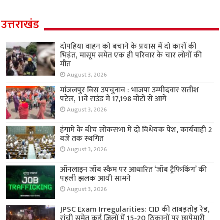
उत्तराखंड
दोपहिया वाहन को बचाने के प्रयास में दो कारों की
भिड़ंत, मासूम समेत एक ही परिवार के चार लोगों की
मौत
August 3, 2026
मांजलपुर विस उपचुनाव : भाजपा उम्मीदवार सतीश
पटेल, 11वें राउंड में 17,198 वोटों से आगे
August 3, 2026
हंगामे के बीच लोकसभा में दो विधेयक पेश, कार्यवाही 2
बजे तक स्थगित
August 3, 2026
ऑनलाइन जॉब स्कैम पर आधारित ‘जॉब ट्रैफिकिंग’ की
पहली झलक आयी सामने
August 3, 2026
JPSC Exam Irregularities: CID की ताबड़तोड़ रेड,
रांची समेत कई जिलों में 15-20 ठिकानों पर छापेमारी