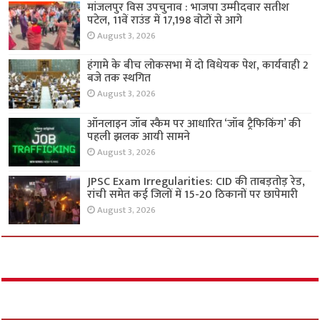
मांजलपुर विस उपचुनाव : भाजपा उम्मीदवार सतीश
पटेल, 11वें राउंड में 17,198 वोटों से आगे
August 3, 2026
हंगामे के बीच लोकसभा में दो विधेयक पेश, कार्यवाही 2
बजे तक स्थगित
August 3, 2026
ऑनलाइन जॉब स्कैम पर आधारित ‘जॉब ट्रैफिकिंग’ की
पहली झलक आयी सामने
August 3, 2026
JPSC Exam Irregularities: CID की ताबड़तोड़ रेड,
रांची समेत कई जिलों में 15-20 ठिकानों पर छापेमारी
August 3, 2026