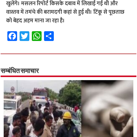
खुलेंगे। मसलन रिपोर्ट किसके दबाव में लिखाई गई थी और
वास्तव में तमंचे की बरामदगी कहां से हुई थी। टिंकू से पूछताछ
को बेहद अहम माना जा रहा है।
Fa
T
W
S
ce
wi
h
h
b
tt
at
ar
o
er
sA
e
o
p
सम्बंधित समाचार
k
p